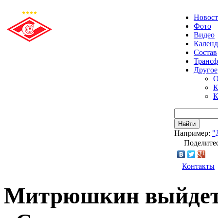
Новос
Фото
Видео
Календ
Состав
Транс
Другое
О
К
К
Найти
Например:
"
Поделитес
Контакты
Митрюшкин выйдет 