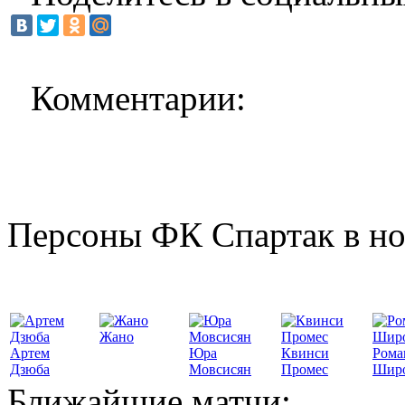
Комментарии:
Персоны ФК Спартак в но
Жано
Артем
Юра
Квинси
Рома
Дзюба
Мовсисян
Промес
Шир
Ближайшие матчи: