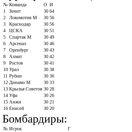
№
Команда
О
И
1
Зенит
30
64
2
Локомотив М
30
56
3
Краснодар
30
56
4
ЦСКА
30
51
5
Спартак М
30
49
6
Арсенал
30
46
7
Оренбург
30
43
8
Ахмат
30
42
9
Ростов
30
41
10
Урал
30
38
11
Рубин
30
36
12
Динамо М
30
33
13
Крылья Советов
30
28
14
Уфа
30
26
15
Анжи
30
21
16
Енисей
30
20
Бомбардиры:
№
Игрок
Г