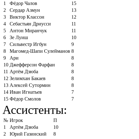
1
Фёдор Чалов
15
2
Сердар Азмун
13
3
Виктор Классон
12
4
Себастьян Дриусси
11
5
Антон Миранчук
11
6
Зе Луиш
10
7
Сильвестр Игбун
9
8
Магомед-Шапи Сулейманов
8
9
Ари
8
10
Джефферсон Фарфан
8
11
Артём Дзюба
8
12
Зелимхан Бакаев
8
13
Алексей Сутормин
8
14
Иван Игнатьев
7
15
Фёдор Смолов
7
Ассистенты:
№
Игрок
П
1
Артём Дзюба
10
2
Юрий Газинский
8