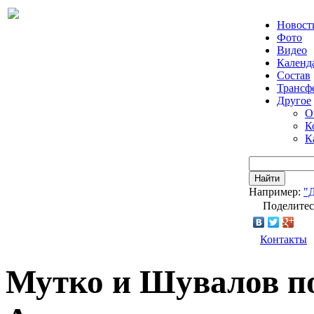
Новост
Фото
Видео
Календ
Состав
Трансф
Другое
О
К
К
Найти
Например:
"
Поделитес
Контакты
Мутко и Шувалов п