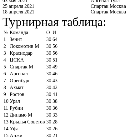
03 мая 2021
Арсенал Тула
25 апреля 2021
Спартак Москва
18 апреля 2021
Спартак Москва
Турнирная таблица:
№
Команда
О
И
1
Зенит
30
64
2
Локомотив М
30
56
3
Краснодар
30
56
4
ЦСКА
30
51
5
Спартак М
30
49
6
Арсенал
30
46
7
Оренбург
30
43
8
Ахмат
30
42
9
Ростов
30
41
10
Урал
30
38
11
Рубин
30
36
12
Динамо М
30
33
13
Крылья Советов
30
28
14
Уфа
30
26
15
Анжи
30
21