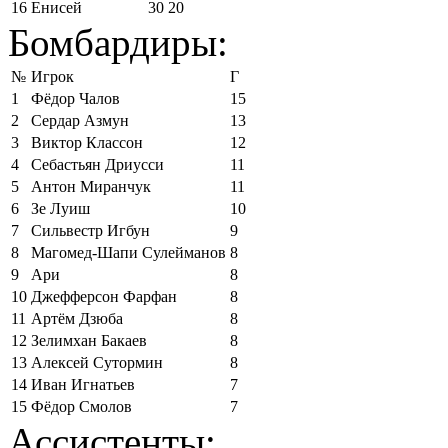
16
Енисей
30
20
Бомбардиры:
№
Игрок
Г
1
Фёдор Чалов
15
2
Сердар Азмун
13
3
Виктор Классон
12
4
Себастьян Дриусси
11
5
Антон Миранчук
11
6
Зе Луиш
10
7
Сильвестр Игбун
9
8
Магомед-Шапи Сулейманов
8
9
Ари
8
10
Джефферсон Фарфан
8
11
Артём Дзюба
8
12
Зелимхан Бакаев
8
13
Алексей Сутормин
8
14
Иван Игнатьев
7
15
Фёдор Смолов
7
Ассистенты: