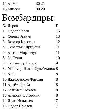
15
Анжи
30
21
16
Енисей
30
20
Бомбардиры:
№
Игрок
Г
1
Фёдор Чалов
15
2
Сердар Азмун
13
3
Виктор Классон
12
4
Себастьян Дриусси
11
5
Антон Миранчук
11
6
Зе Луиш
10
7
Сильвестр Игбун
9
8
Магомед-Шапи Сулейманов
8
9
Ари
8
10
Джефферсон Фарфан
8
11
Артём Дзюба
8
12
Зелимхан Бакаев
8
13
Алексей Сутормин
8
14
Иван Игнатьев
7
15
Фёдор Смолов
7