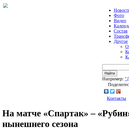
Новост
Фото
Видео
Календ
Состав
Трансф
Другое
О
К
К
Найти
Например:
"
Поделитес
Контакты
На матче «Спартак» – «Рубин
нынешнего сезона