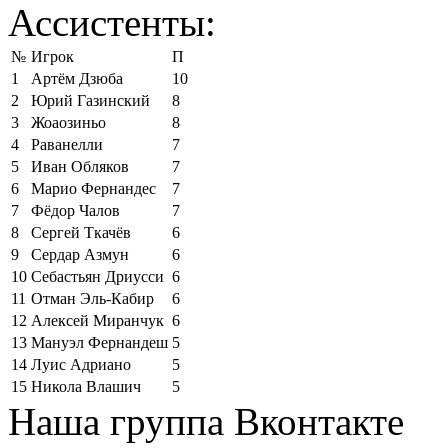
Ассистенты:
№
Игрок
П
1
Артём Дзюба
10
2
Юрий Газинский
8
3
Жоаозиньо
8
4
Раванелли
7
5
Иван Обляков
7
6
Марио Фернандес
7
7
Фёдор Чалов
7
8
Сергей Ткачёв
6
9
Сердар Азмун
6
10
Себастьян Дриусси
6
11
Отман Эль-Кабир
6
12
Алексей Миранчук
6
13
Мануэл Фернандеш
5
14
Луис Адриано
5
15
Никола Влашич
5
Наша группа Вконтакте