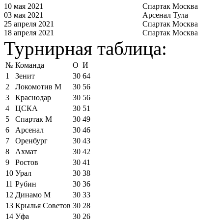
10 мая 2021
Спартак Москва
03 мая 2021
Арсенал Тула
25 апреля 2021
Спартак Москва
18 апреля 2021
Спартак Москва
Турнирная таблица:
№
Команда
О
И
1
Зенит
30
64
2
Локомотив М
30
56
3
Краснодар
30
56
4
ЦСКА
30
51
5
Спартак М
30
49
6
Арсенал
30
46
7
Оренбург
30
43
8
Ахмат
30
42
9
Ростов
30
41
10
Урал
30
38
11
Рубин
30
36
12
Динамо М
30
33
13
Крылья Советов
30
28
14
Уфа
30
26