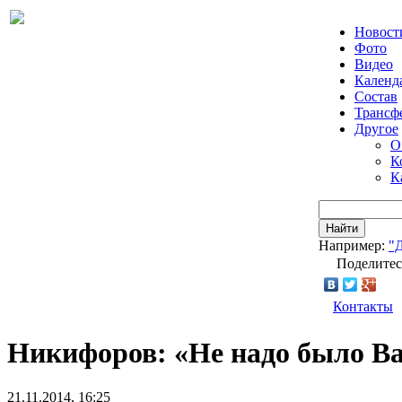
Новост
Фото
Видео
Календ
Состав
Трансф
Другое
О
К
К
Найти
Например:
"
Поделитес
Контакты
Никифоров: «Не надо было В
21.11.2014, 16:25