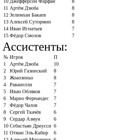
10
Джефферсон Фарфан
8
11
Артём Дзюба
8
12
Зелимхан Бакаев
8
13
Алексей Сутормин
8
14
Иван Игнатьев
7
15
Фёдор Смолов
7
Ассистенты:
№
Игрок
П
1
Артём Дзюба
10
2
Юрий Газинский
8
3
Жоаозиньо
8
4
Раванелли
7
5
Иван Обляков
7
6
Марио Фернандес
7
7
Фёдор Чалов
7
8
Сергей Ткачёв
6
9
Сердар Азмун
6
10
Себастьян Дриусси
6
11
Отман Эль-Кабир
6
12
Алексей Миранчук
6