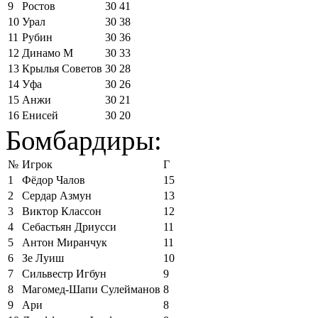
9
Ростов
30
41
10
Урал
30
38
11
Рубин
30
36
12
Динамо М
30
33
13
Крылья Советов
30
28
14
Уфа
30
26
15
Анжи
30
21
16
Енисей
30
20
Бомбардиры:
№
Игрок
Г
1
Фёдор Чалов
15
2
Сердар Азмун
13
3
Виктор Классон
12
4
Себастьян Дриусси
11
5
Антон Миранчук
11
6
Зе Луиш
10
7
Сильвестр Игбун
9
8
Магомед-Шапи Сулейманов
8
9
Ари
8