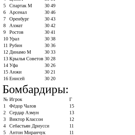
5
Спартак М
30
49
6
Арсенал
30
46
7
Оренбург
30
43
8
Ахмат
30
42
9
Ростов
30
41
10
Урал
30
38
11
Рубин
30
36
12
Динамо М
30
33
13
Крылья Советов
30
28
14
Уфа
30
26
15
Анжи
30
21
16
Енисей
30
20
Бомбардиры:
№
Игрок
Г
1
Фёдор Чалов
15
2
Сердар Азмун
13
3
Виктор Классон
12
4
Себастьян Дриусси
11
5
Антон Миранчук
11