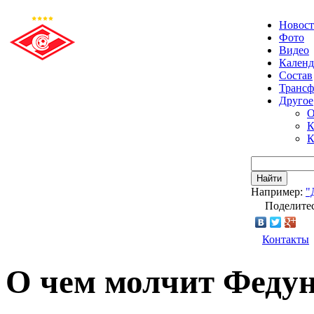
Новос
Фото
Видео
Календ
Состав
Транс
Другое
О
К
К
Найти
Например:
"
Поделитес
Контакты
О чем молчит Феду