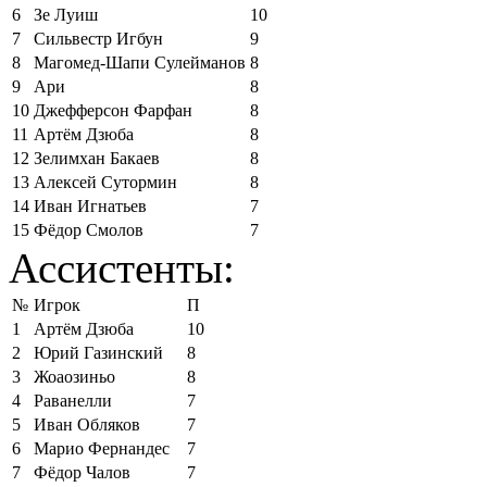
6
Зе Луиш
10
7
Сильвестр Игбун
9
8
Магомед-Шапи Сулейманов
8
9
Ари
8
10
Джефферсон Фарфан
8
11
Артём Дзюба
8
12
Зелимхан Бакаев
8
13
Алексей Сутормин
8
14
Иван Игнатьев
7
15
Фёдор Смолов
7
Ассистенты:
№
Игрок
П
1
Артём Дзюба
10
2
Юрий Газинский
8
3
Жоаозиньо
8
4
Раванелли
7
5
Иван Обляков
7
6
Марио Фернандес
7
7
Фёдор Чалов
7