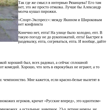
Так где же смысл в интервью Рязанцева? Его там
нет, это же просто отмазка. Лучше бы Александр
молча кушал пирожки.
«Спорт-Экспресс»: между Якином и Широковым
нет конфликта
Конечно нет, епта! На улице было холодно, епт. В
такую погоду не до рукопожатий, епта! Быстрее в
раздевалку, епта, согреваться, епта. И вообще, дайте
акой хороший был, всех радовал, а сейчас сплошной
т комедий. Хорошо, что хоть в еврокубках не играют, а то
а: чемпионство. Мне кажется, если красно-белые вылетят в
мнокожих игроков, кричат «Русские вперед», это идиотизм»
емнокожих, а остальные, наверное, 23-х летние немцы, не