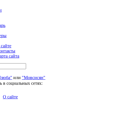
и
арь
еры
 сайте
онтакты
арта сайта
Дзюба"
или
"Мовсисян"
ь в социальных сетях:
О сайте