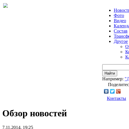
Новост
Фото
Видео
Календ
Состав
Трансф
Другое
О
К
К
Найти
Например:
"
Поделитес
Контакты
Обзор новостей
7.11.2014, 19:25