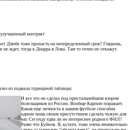
 улучшенный контракт
жет Дзюбе тоже пропасть на неопределенный срок? Глядишь,
и не ждет, тогда к Диарра в Локо. Там то точно не откажут.
ылез из подвала турнирной таблицы:
И все это он сделал под пристальнейшим взором
болельщиков из России. Вообще Карпин поражает.
Какая еще личность в нашем футболе способна
одним лишь своим присутствием сделать чужую для
нас Сегунду едва ли не интереснее родного ФНЛ?
Разве что Бубнов. Я, кстати, тоже очень внимательно
слежу за успехами "объекта веры", не пропускаю ни