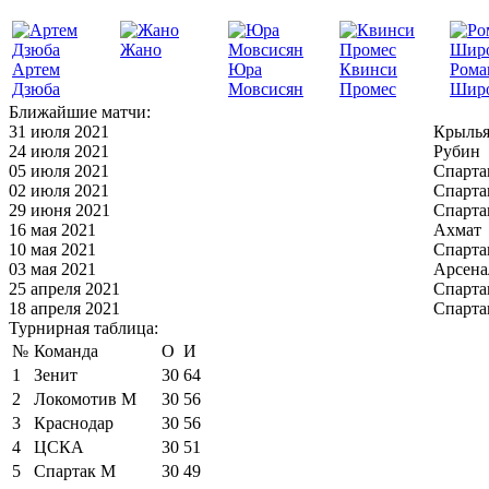
Жано
Артем
Юра
Квинси
Рома
Дзюба
Мовсисян
Промес
Шир
Ближайшие матчи:
31 июля 2021
Крылья
24 июля 2021
Рубин
05 июля 2021
Спарта
02 июля 2021
Спарта
29 июня 2021
Спарта
16 мая 2021
Ахмат
10 мая 2021
Спарта
03 мая 2021
Арсена
25 апреля 2021
Спарта
18 апреля 2021
Спарта
Турнирная таблица:
№
Команда
О
И
1
Зенит
30
64
2
Локомотив М
30
56
3
Краснодар
30
56
4
ЦСКА
30
51
5
Спартак М
30
49