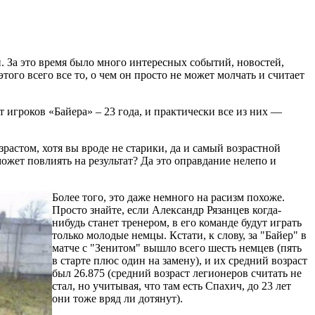
. За это время было много интересных событий, новостей,
этого всего все то, о чем он просто не может молчать и считает
 игроков «Байера» – 23 года, и практически все из них —
растом, хотя вы вроде не старики, да и самый возрастной
ожет повлиять на результат? Да это оправдание нелепо и
Более того, это даже немного на расизм похоже.
Просто знайте, если Александр Рязанцев когда-
нибудь станет тренером, в его команде будут играть
только молодые немцы. Кстати, к слову, за "Байер" в
матче с "Зенитом" вышло всего шесть немцев (пять
в старте плюс один на замену), и их средний возраст
был 26.875 (средний возраст легионеров считать не
стал, но учитывая, что там есть Спахич, до 23 лет
они тоже вряд ли дотянут).