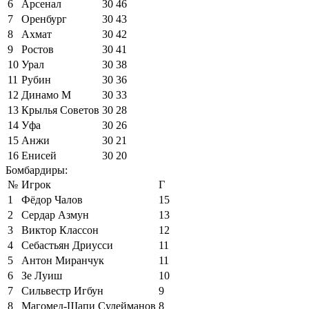
6
Арсенал
30
46
7
Оренбург
30
43
8
Ахмат
30
42
9
Ростов
30
41
10
Урал
30
38
11
Рубин
30
36
12
Динамо М
30
33
13
Крылья Советов
30
28
14
Уфа
30
26
15
Анжи
30
21
16
Енисей
30
20
Бомбардиры:
№
Игрок
Г
1
Фёдор Чалов
15
2
Сердар Азмун
13
3
Виктор Классон
12
4
Себастьян Дриусси
11
5
Антон Миранчук
11
6
Зе Луиш
10
7
Сильвестр Игбун
9
8
Магомед-Шапи Сулейманов
8