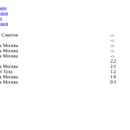
н
оков
 Советов
-:-
-:-
к Москва
-:-
к Москва
-:-
к Москва
-:-
2:2
к Москва
2:1
л Тула
1:2
к Москва
1:0
к Москва
0:3