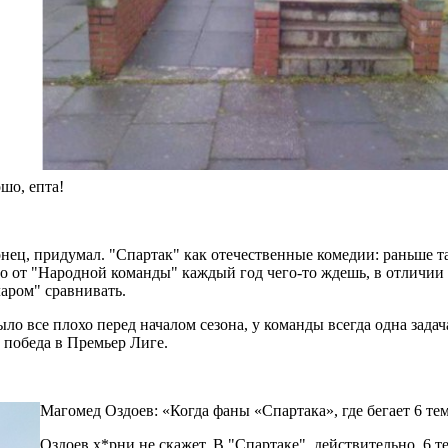
ошо, епта!
онец, придумал. "Спартак" как отечественные комедии: раньше т
о от "Народной команды" каждый год чего-то ждешь, в отличии о
аром" сравнивать.
ло все плохо перед началом сезона, у команды всегда одна задач
о победа в Премьер Лиге.
Магомед Оздоев: «Когда фаны «Спартака», где бегает 6 те
Оздоев х*рни не скажет. В "Спартаке", действительно, 6 т