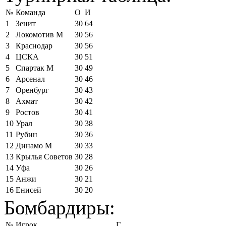
№
Команда
О
И
1
Зенит
30
64
2
Локомотив М
30
56
3
Краснодар
30
56
4
ЦСКА
30
51
5
Спартак М
30
49
6
Арсенал
30
46
7
Оренбург
30
43
8
Ахмат
30
42
9
Ростов
30
41
10
Урал
30
38
11
Рубин
30
36
12
Динамо М
30
33
13
Крылья Советов
30
28
14
Уфа
30
26
15
Анжи
30
21
16
Енисей
30
20
Бомбардиры:
№
Игрок
Г