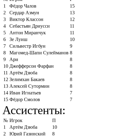
1
Фёдор Чалов
15
2
Сердар Азмун
13
3
Виктор Классон
12
4
Себастьян Дриусси
11
5
Антон Миранчук
11
6
Зе Луиш
10
7
Сильвестр Игбун
9
8
Магомед-Шапи Сулейманов
8
9
Ари
8
10
Джефферсон Фарфан
8
11
Артём Дзюба
8
12
Зелимхан Бакаев
8
13
Алексей Сутормин
8
14
Иван Игнатьев
7
15
Фёдор Смолов
7
Ассистенты:
№
Игрок
П
1
Артём Дзюба
10
2
Юрий Газинский
8