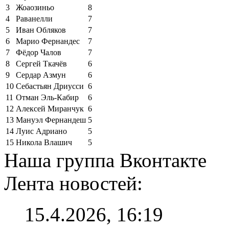
3
Жоаозиньо
8
4
Раванелли
7
5
Иван Обляков
7
6
Марио Фернандес
7
7
Фёдор Чалов
7
8
Сергей Ткачёв
6
9
Сердар Азмун
6
10
Себастьян Дриусси
6
11
Отман Эль-Кабир
6
12
Алексей Миранчук
6
13
Мануэл Фернандеш
5
14
Луис Адриано
5
15
Никола Влашич
5
Наша группа Вконтакте
Лента новостей:
15.4.2026, 16:19