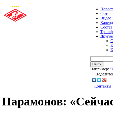
Новос
Фото
Видео
Календ
Состав
Транс
Другое
О
К
К
Найти
Например:
"
Поделитес
Контакты
Парамонов: «Сейчас