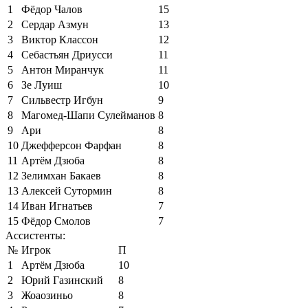
1
Фёдор Чалов
15
2
Сердар Азмун
13
3
Виктор Классон
12
4
Себастьян Дриусси
11
5
Антон Миранчук
11
6
Зе Луиш
10
7
Сильвестр Игбун
9
8
Магомед-Шапи Сулейманов
8
9
Ари
8
10
Джефферсон Фарфан
8
11
Артём Дзюба
8
12
Зелимхан Бакаев
8
13
Алексей Сутормин
8
14
Иван Игнатьев
7
15
Фёдор Смолов
7
Ассистенты:
№
Игрок
П
1
Артём Дзюба
10
2
Юрий Газинский
8
3
Жоаозиньо
8