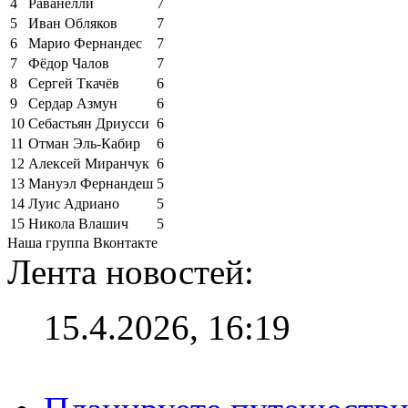
4
Раванелли
7
5
Иван Обляков
7
6
Марио Фернандес
7
7
Фёдор Чалов
7
8
Сергей Ткачёв
6
9
Сердар Азмун
6
10
Себастьян Дриусси
6
11
Отман Эль-Кабир
6
12
Алексей Миранчук
6
13
Мануэл Фернандеш
5
14
Луис Адриано
5
15
Никола Влашич
5
Наша группа Вконтакте
Лента новостей:
15.4.2026, 16:19