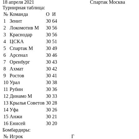
18 апреля 2021
Спартак Москва
Турнирная таблица:
№
Команда
О
И
1
Зенит
30
64
2
Локомотив М
30
56
3
Краснодар
30
56
4
ЦСКА
30
51
5
Спартак М
30
49
6
Арсенал
30
46
7
Оренбург
30
43
8
Ахмат
30
42
9
Ростов
30
41
10
Урал
30
38
11
Рубин
30
36
12
Динамо М
30
33
13
Крылья Советов
30
28
14
Уфа
30
26
15
Анжи
30
21
16
Енисей
30
20
Бомбардиры:
№
Игрок
Г