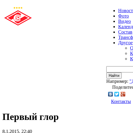
Новос
Фото
Видео
Календ
Состав
Транс
Другое
О
К
К
Найти
Например:
"
Поделитес
Контакты
Первый глор
8.1.2015, 22:40