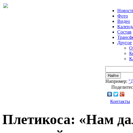
Новост
Фото
Видео
Календ
Состав
Трансф
Другое
О
К
К
Найти
Например:
"
Поделитес
Контакты
Плетикоса: «Нам дал