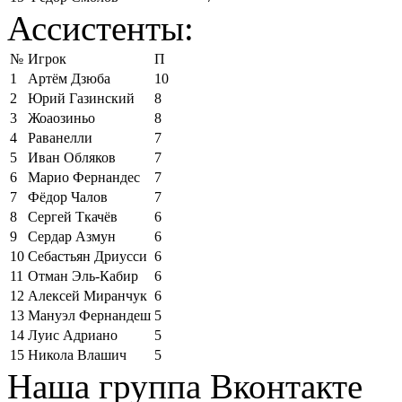
Ассистенты:
№
Игрок
П
1
Артём Дзюба
10
2
Юрий Газинский
8
3
Жоаозиньо
8
4
Раванелли
7
5
Иван Обляков
7
6
Марио Фернандес
7
7
Фёдор Чалов
7
8
Сергей Ткачёв
6
9
Сердар Азмун
6
10
Себастьян Дриусси
6
11
Отман Эль-Кабир
6
12
Алексей Миранчук
6
13
Мануэл Фернандеш
5
14
Луис Адриано
5
15
Никола Влашич
5
Наша группа Вконтакте