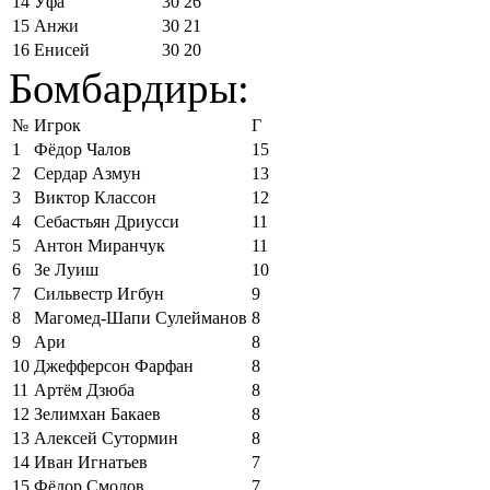
14
Уфа
30
26
15
Анжи
30
21
16
Енисей
30
20
Бомбардиры:
№
Игрок
Г
1
Фёдор Чалов
15
2
Сердар Азмун
13
3
Виктор Классон
12
4
Себастьян Дриусси
11
5
Антон Миранчук
11
6
Зе Луиш
10
7
Сильвестр Игбун
9
8
Магомед-Шапи Сулейманов
8
9
Ари
8
10
Джефферсон Фарфан
8
11
Артём Дзюба
8
12
Зелимхан Бакаев
8
13
Алексей Сутормин
8
14
Иван Игнатьев
7
15
Фёдор Смолов
7