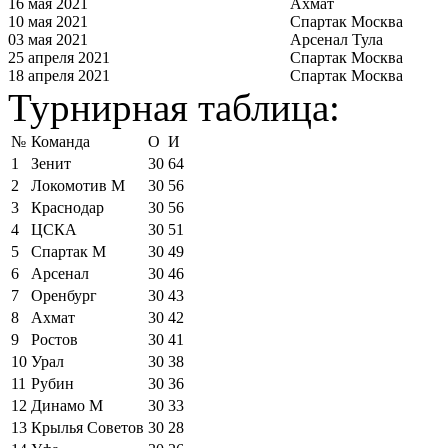
16 мая 2021
Ахмат
10 мая 2021
Спартак Москва
03 мая 2021
Арсенал Тула
25 апреля 2021
Спартак Москва
18 апреля 2021
Спартак Москва
Турнирная таблица:
№
Команда
О
И
1
Зенит
30
64
2
Локомотив М
30
56
3
Краснодар
30
56
4
ЦСКА
30
51
5
Спартак М
30
49
6
Арсенал
30
46
7
Оренбург
30
43
8
Ахмат
30
42
9
Ростов
30
41
10
Урал
30
38
11
Рубин
30
36
12
Динамо М
30
33
13
Крылья Советов
30
28