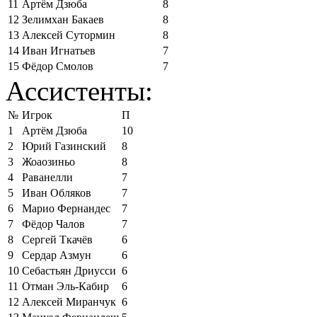
11
Артём Дзюба
8
12
Зелимхан Бакаев
8
13
Алексей Сутормин
8
14
Иван Игнатьев
7
15
Фёдор Смолов
7
Ассистенты:
№
Игрок
П
1
Артём Дзюба
10
2
Юрий Газинский
8
3
Жоаозиньо
8
4
Раванелли
7
5
Иван Обляков
7
6
Марио Фернандес
7
7
Фёдор Чалов
7
8
Сергей Ткачёв
6
9
Сердар Азмун
6
10
Себастьян Дриусси
6
11
Отман Эль-Кабир
6
12
Алексей Миранчук
6