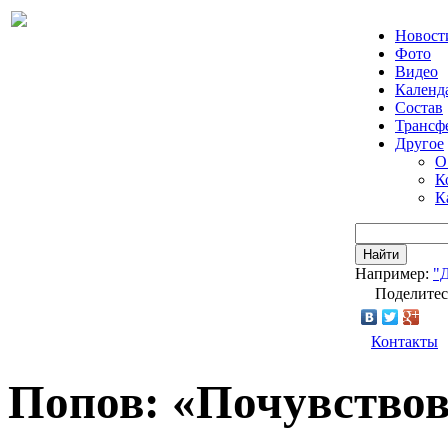
Новост
Фото
Видео
Календ
Состав
Трансф
Другое
О
К
К
Найти
Например:
"
Поделитес
Контакты
Попов: «Почувствов