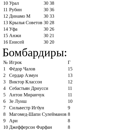
10
Урал
30
38
11
Рубин
30
36
12
Динамо М
30
33
13
Крылья Советов
30
28
14
Уфа
30
26
15
Анжи
30
21
16
Енисей
30
20
Бомбардиры:
№
Игрок
Г
1
Фёдор Чалов
15
2
Сердар Азмун
13
3
Виктор Классон
12
4
Себастьян Дриусси
11
5
Антон Миранчук
11
6
Зе Луиш
10
7
Сильвестр Игбун
9
8
Магомед-Шапи Сулейманов
8
9
Ари
8
10
Джефферсон Фарфан
8