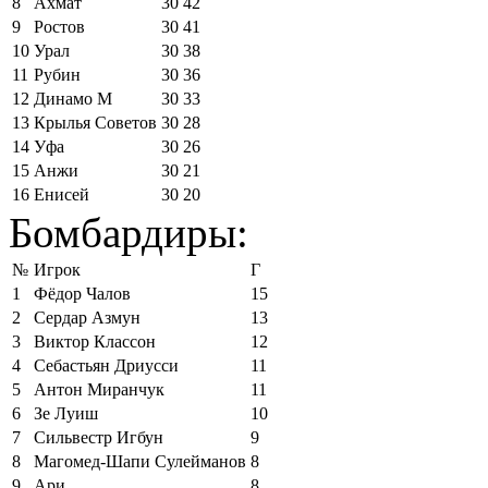
8
Ахмат
30
42
9
Ростов
30
41
10
Урал
30
38
11
Рубин
30
36
12
Динамо М
30
33
13
Крылья Советов
30
28
14
Уфа
30
26
15
Анжи
30
21
16
Енисей
30
20
Бомбардиры:
№
Игрок
Г
1
Фёдор Чалов
15
2
Сердар Азмун
13
3
Виктор Классон
12
4
Себастьян Дриусси
11
5
Антон Миранчук
11
6
Зе Луиш
10
7
Сильвестр Игбун
9
8
Магомед-Шапи Сулейманов
8
9
Ари
8