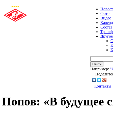
Новос
Фото
Видео
Календ
Состав
Транс
Другое
О
К
К
Найти
Например:
"
Поделитес
Контакты
Попов: «В будущее 