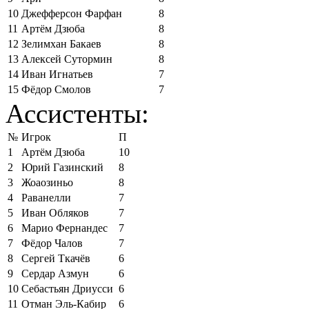
10
Джефферсон Фарфан
8
11
Артём Дзюба
8
12
Зелимхан Бакаев
8
13
Алексей Сутормин
8
14
Иван Игнатьев
7
15
Фёдор Смолов
7
Ассистенты:
№
Игрок
П
1
Артём Дзюба
10
2
Юрий Газинский
8
3
Жоаозиньо
8
4
Раванелли
7
5
Иван Обляков
7
6
Марио Фернандес
7
7
Фёдор Чалов
7
8
Сергей Ткачёв
6
9
Сердар Азмун
6
10
Себастьян Дриусси
6
11
Отман Эль-Кабир
6