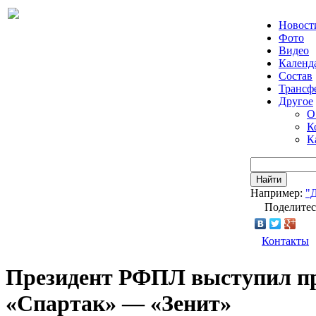
Новост
Фото
Видео
Календ
Состав
Трансф
Другое
О
К
К
Найти
Например:
"
Поделитес
Контакты
Президент РФПЛ выступил пр
«Спартак» — «Зенит»