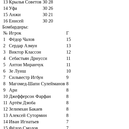
13
Крылья Советов
30
28
14
Уфа
30
26
15
Анжи
30
21
16
Енисей
30
20
Бомбардиры:
№
Игрок
Г
1
Фёдор Чалов
15
2
Сердар Азмун
13
3
Виктор Классон
12
4
Себастьян Дриусси
11
5
Антон Миранчук
11
6
Зе Луиш
10
7
Сильвестр Игбун
9
8
Магомед-Шапи Сулейманов
8
9
Ари
8
10
Джефферсон Фарфан
8
11
Артём Дзюба
8
12
Зелимхан Бакаев
8
13
Алексей Сутормин
8
14
Иван Игнатьев
7
15
Фёдор Смолов
7