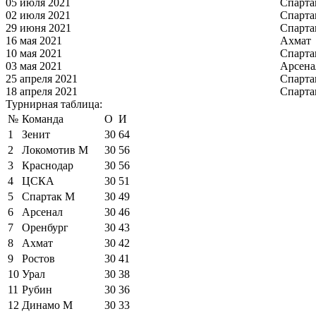
05 июля 2021
Спарта
02 июля 2021
Спарта
29 июня 2021
Спарта
16 мая 2021
Ахмат
10 мая 2021
Спарта
03 мая 2021
Арсена
25 апреля 2021
Спарта
18 апреля 2021
Спарта
Турнирная таблица:
№
Команда
О
И
1
Зенит
30
64
2
Локомотив М
30
56
3
Краснодар
30
56
4
ЦСКА
30
51
5
Спартак М
30
49
6
Арсенал
30
46
7
Оренбург
30
43
8
Ахмат
30
42
9
Ростов
30
41
10
Урал
30
38
11
Рубин
30
36
12
Динамо М
30
33