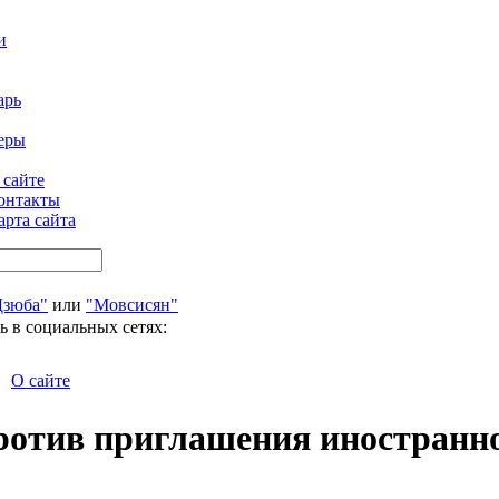
и
арь
еры
 сайте
онтакты
арта сайта
Дзюба"
или
"Мовсисян"
ь в социальных сетях:
О сайте
отив приглашения иностранног