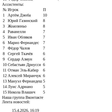
Ассистенты:
№
Игрок
П
1
Артём Дзюба
10
2
Юрий Газинский
8
3
Жоаозиньо
8
4
Раванелли
7
5
Иван Обляков
7
6
Марио Фернандес
7
7
Фёдор Чалов
7
8
Сергей Ткачёв
6
9
Сердар Азмун
6
10
Себастьян Дриусси
6
11
Отман Эль-Кабир
6
12
Алексей Миранчук
6
13
Мануэл Фернандеш
5
14
Луис Адриано
5
15
Никола Влашич
5
Наша группа Вконтакте
Лента новостей:
15.4.2026, 16:19