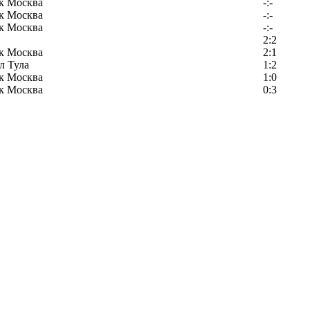
к Москва
-:-
к Москва
-:-
к Москва
-:-
2:2
к Москва
2:1
л Тула
1:2
к Москва
1:0
к Москва
0:3