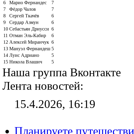
6
Марио Фернандес
7
7
Фёдор Чалов
7
8
Сергей Ткачёв
6
9
Сердар Азмун
6
10
Себастьян Дриусси
6
11
Отман Эль-Кабир
6
12
Алексей Миранчук
6
13
Мануэл Фернандеш
5
14
Луис Адриано
5
15
Никола Влашич
5
Наша группа Вконтакте
Лента новостей:
15.4.2026, 16:19
Планируете путешестви