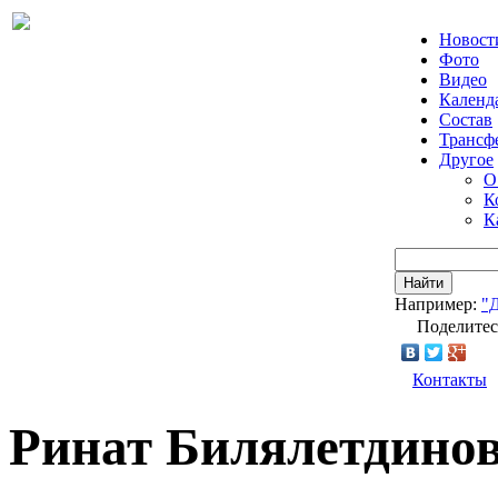
Новост
Фото
Видео
Календ
Состав
Трансф
Другое
О
К
К
Найти
Например:
"
Поделитес
Контакты
Ринат Билялетдинов