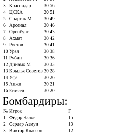
3
Краснодар
30
56
4
ЦСКА
30
51
5
Спартак М
30
49
6
Арсенал
30
46
7
Оренбург
30
43
8
Ахмат
30
42
9
Ростов
30
41
10
Урал
30
38
11
Рубин
30
36
12
Динамо М
30
33
13
Крылья Советов
30
28
14
Уфа
30
26
15
Анжи
30
21
16
Енисей
30
20
Бомбардиры:
№
Игрок
Г
1
Фёдор Чалов
15
2
Сердар Азмун
13
3
Виктор Классон
12