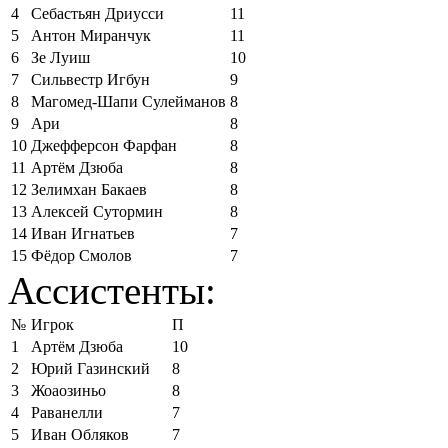
4
Себастьян Дриусси
11
5
Антон Миранчук
11
6
Зе Луиш
10
7
Сильвестр Игбун
9
8
Магомед-Шапи Сулейманов
8
9
Ари
8
10
Джефферсон Фарфан
8
11
Артём Дзюба
8
12
Зелимхан Бакаев
8
13
Алексей Сутормин
8
14
Иван Игнатьев
7
15
Фёдор Смолов
7
Ассистенты:
№
Игрок
П
1
Артём Дзюба
10
2
Юрий Газинский
8
3
Жоаозиньо
8
4
Раванелли
7
5
Иван Обляков
7