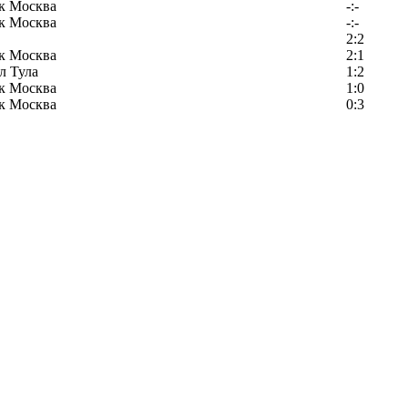
к Москва
-:-
к Москва
-:-
2:2
к Москва
2:1
л Тула
1:2
к Москва
1:0
к Москва
0:3