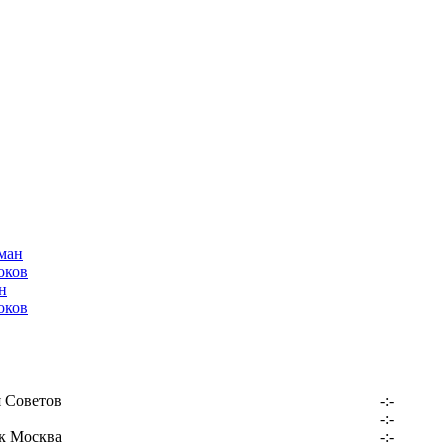
н
оков
 Советов
-:-
-:-
к Москва
-:-