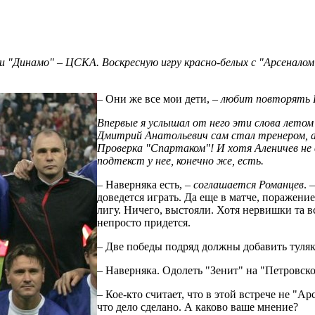
би "Динамо" – ЦСКА. Воскресную игру красно-белых с "Арсенало
– Они же все мои дети, –
любит повторять Р
Впервые я услышал от него эти слова летом 
Дмитрий Анатольевич сам стал тренером, а 
Проверка "Спартаком"! И хотя Аленичев не 
подтекст у нее, конечно же, есть.
– Наверняка есть, –
соглашается Романцев
. 
доведется играть. Да еще в матче, поражение
лигу. Ничего, выстояли. Хотя нервишки та в
непросто придется.
– Две победы подряд должны добавить туля
– Наверняка. Одолеть "Зенит" на "Петровско
– Кое-кто считает, что в этой встрече не "Ар
что дело сделано. А каково ваше мнение?