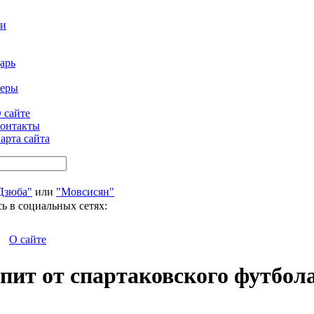
ти
арь
феры
 сайте
онтакты
арта сайта
Дзюба"
или
"Мовсисян"
ь в социальных сетях:
О сайте
пит от спартаковского футбол