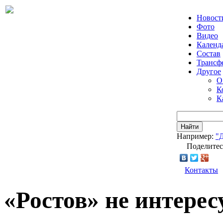
Новост
Фото
Видео
Календ
Состав
Трансф
Другое
О
К
К
Найти
Например:
"
Поделитес
Контакты
«Ростов» не интере