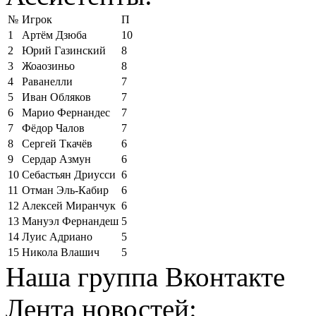
№
Игрок
П
1
Артём Дзюба
10
2
Юрий Газинский
8
3
Жоаозиньо
8
4
Раванелли
7
5
Иван Обляков
7
6
Марио Фернандес
7
7
Фёдор Чалов
7
8
Сергей Ткачёв
6
9
Сердар Азмун
6
10
Себастьян Дриусси
6
11
Отман Эль-Кабир
6
12
Алексей Миранчук
6
13
Мануэл Фернандеш
5
14
Луис Адриано
5
15
Никола Влашич
5
Наша группа Вконтакте
Лента новостей: