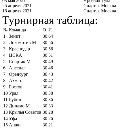
03 мая 2021
Арсенал Тула
25 апреля 2021
Спартак Москва
18 апреля 2021
Спартак Москва
Турнирная таблица:
№
Команда
О
И
1
Зенит
30
64
2
Локомотив М
30
56
3
Краснодар
30
56
4
ЦСКА
30
51
5
Спартак М
30
49
6
Арсенал
30
46
7
Оренбург
30
43
8
Ахмат
30
42
9
Ростов
30
41
10
Урал
30
38
11
Рубин
30
36
12
Динамо М
30
33
13
Крылья Советов
30
28
14
Уфа
30
26
15
Анжи
30
21