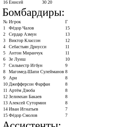
16
Енисей
30
20
Бомбардиры:
№
Игрок
Г
1
Фёдор Чалов
15
2
Сердар Азмун
13
3
Виктор Классон
12
4
Себастьян Дриусси
11
5
Антон Миранчук
11
6
Зе Луиш
10
7
Сильвестр Игбун
9
8
Магомед-Шапи Сулейманов
8
9
Ари
8
10
Джефферсон Фарфан
8
11
Артём Дзюба
8
12
Зелимхан Бакаев
8
13
Алексей Сутормин
8
14
Иван Игнатьев
7
15
Фёдор Смолов
7
Ассистенты: