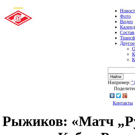
Новос
Фото
Видео
Календ
Состав
Транс
Другое
О
К
К
Найти
Например:
"
Поделитес
Контакты
Рыжиков: «Матч „Р