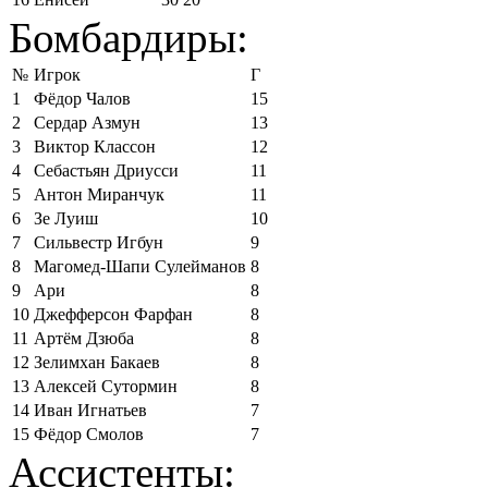
Бомбардиры:
№
Игрок
Г
1
Фёдор Чалов
15
2
Сердар Азмун
13
3
Виктор Классон
12
4
Себастьян Дриусси
11
5
Антон Миранчук
11
6
Зе Луиш
10
7
Сильвестр Игбун
9
8
Магомед-Шапи Сулейманов
8
9
Ари
8
10
Джефферсон Фарфан
8
11
Артём Дзюба
8
12
Зелимхан Бакаев
8
13
Алексей Сутормин
8
14
Иван Игнатьев
7
15
Фёдор Смолов
7
Ассистенты: