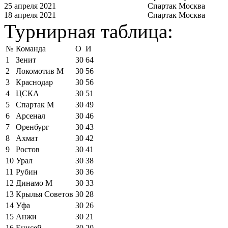
25 апреля 2021
Спартак Москва
18 апреля 2021
Спартак Москва
Турнирная таблица:
№
Команда
О
И
1
Зенит
30
64
2
Локомотив М
30
56
3
Краснодар
30
56
4
ЦСКА
30
51
5
Спартак М
30
49
6
Арсенал
30
46
7
Оренбург
30
43
8
Ахмат
30
42
9
Ростов
30
41
10
Урал
30
38
11
Рубин
30
36
12
Динамо М
30
33
13
Крылья Советов
30
28
14
Уфа
30
26
15
Анжи
30
21
16
Енисей
30
20