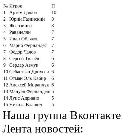
№
Игрок
П
1
Артём Дзюба
10
2
Юрий Газинский
8
3
Жоаозиньо
8
4
Раванелли
7
5
Иван Обляков
7
6
Марио Фернандес
7
7
Фёдор Чалов
7
8
Сергей Ткачёв
6
9
Сердар Азмун
6
10
Себастьян Дриусси
6
11
Отман Эль-Кабир
6
12
Алексей Миранчук
6
13
Мануэл Фернандеш
5
14
Луис Адриано
5
15
Никола Влашич
5
Наша группа Вконтакте
Лента новостей: