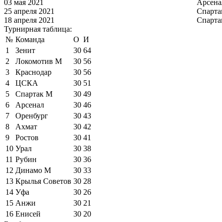
03 мая 2021
Арсена
25 апреля 2021
Спарта
18 апреля 2021
Спарта
Турнирная таблица:
№
Команда
О
И
1
Зенит
30
64
2
Локомотив М
30
56
3
Краснодар
30
56
4
ЦСКА
30
51
5
Спартак М
30
49
6
Арсенал
30
46
7
Оренбург
30
43
8
Ахмат
30
42
9
Ростов
30
41
10
Урал
30
38
11
Рубин
30
36
12
Динамо М
30
33
13
Крылья Советов
30
28
14
Уфа
30
26
15
Анжи
30
21
16
Енисей
30
20