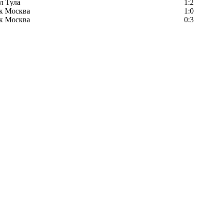
л Тула
1:2
к Москва
1:0
к Москва
0:3