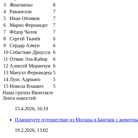
3
Жоаозиньо
8
4
Раванелли
7
5
Иван Обляков
7
6
Марио Фернандес
7
7
Фёдор Чалов
7
8
Сергей Ткачёв
6
9
Сердар Азмун
6
10
Себастьян Дриусси
6
11
Отман Эль-Кабир
6
12
Алексей Миранчук
6
13
Мануэл Фернандеш
5
14
Луис Адриано
5
15
Никола Влашич
5
Наша группа Вконтакте
Лента новостей:
15.4.2026, 16:19
Планируете путешествие из Москвы в Бангкок с животны
19.2.2026, 13:02