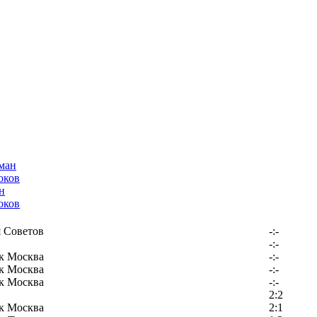
н
оков
 Советов
-:-
-:-
к Москва
-:-
к Москва
-:-
к Москва
-:-
2:2
к Москва
2:1