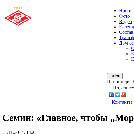
Новос
Фото
Видео
Календ
Состав
Транс
Другое
О
К
К
Найти
Например:
"
Поделитес
Контакты
Семин: «Главное, чтобы „Мор
21.11.2014, 14:25