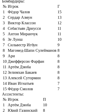
Бомбардиры:
№
Игрок
Г
1
Фёдор Чалов
15
2
Сердар Азмун
13
3
Виктор Классон
12
4
Себастьян Дриусси
11
5
Антон Миранчук
11
6
Зе Луиш
10
7
Сильвестр Игбун
9
8
Магомед-Шапи Сулейманов
8
9
Ари
8
10
Джефферсон Фарфан
8
11
Артём Дзюба
8
12
Зелимхан Бакаев
8
13
Алексей Сутормин
8
14
Иван Игнатьев
7
15
Фёдор Смолов
7
Ассистенты:
№
Игрок
П
1
Артём Дзюба
10
2
Юрий Газинский
8