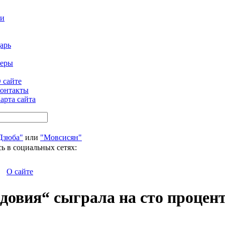
ти
арь
феры
 сайте
онтакты
арта сайта
Дзюба"
или
"Мовсисян"
ь в социальных сетях:
О сайте
довия“ сыграла на сто процен