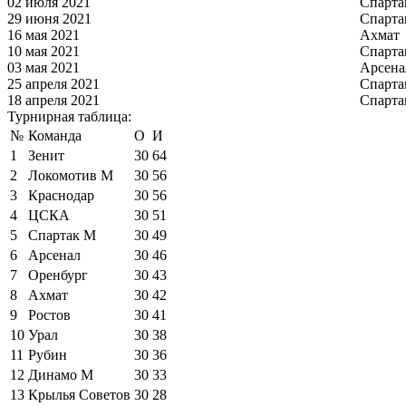
02 июля 2021
Спарта
29 июня 2021
Спарта
16 мая 2021
Ахмат
10 мая 2021
Спарта
03 мая 2021
Арсена
25 апреля 2021
Спарта
18 апреля 2021
Спарта
Турнирная таблица:
№
Команда
О
И
1
Зенит
30
64
2
Локомотив М
30
56
3
Краснодар
30
56
4
ЦСКА
30
51
5
Спартак М
30
49
6
Арсенал
30
46
7
Оренбург
30
43
8
Ахмат
30
42
9
Ростов
30
41
10
Урал
30
38
11
Рубин
30
36
12
Динамо М
30
33
13
Крылья Советов
30
28