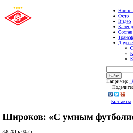
Новос
Фото
Видео
Календ
Состав
Транс
Другое
О
К
К
Найти
Например:
"
Поделитес
Контакты
Широков: «С умным футболис
3.8.2015, 00:25