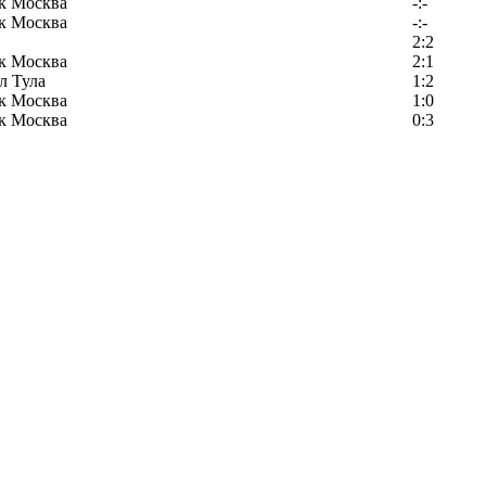
к Москва
-:-
к Москва
-:-
2:2
к Москва
2:1
л Тула
1:2
к Москва
1:0
к Москва
0:3