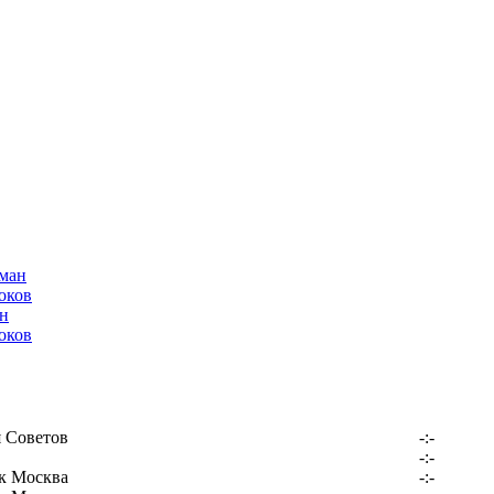
н
оков
 Советов
-:-
-:-
к Москва
-:-