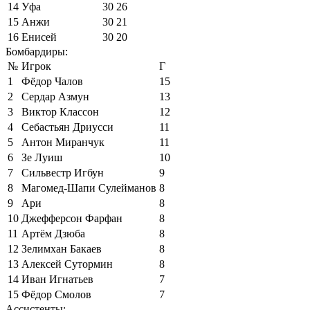
14
Уфа
30
26
15
Анжи
30
21
16
Енисей
30
20
Бомбардиры:
№
Игрок
Г
1
Фёдор Чалов
15
2
Сердар Азмун
13
3
Виктор Классон
12
4
Себастьян Дриусси
11
5
Антон Миранчук
11
6
Зе Луиш
10
7
Сильвестр Игбун
9
8
Магомед-Шапи Сулейманов
8
9
Ари
8
10
Джефферсон Фарфан
8
11
Артём Дзюба
8
12
Зелимхан Бакаев
8
13
Алексей Сутормин
8
14
Иван Игнатьев
7
15
Фёдор Смолов
7
Ассистенты: