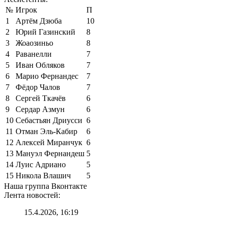
№
Игрок
П
1
Артём Дзюба
10
2
Юрий Газинский
8
3
Жоаозиньо
8
4
Раванелли
7
5
Иван Обляков
7
6
Марио Фернандес
7
7
Фёдор Чалов
7
8
Сергей Ткачёв
6
9
Сердар Азмун
6
10
Себастьян Дриусси
6
11
Отман Эль-Кабир
6
12
Алексей Миранчук
6
13
Мануэл Фернандеш
5
14
Луис Адриано
5
15
Никола Влашич
5
Наша группа Вконтакте
Лента новостей:
15.4.2026, 16:19