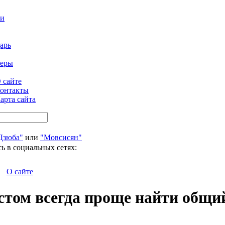
ти
арь
феры
 сайте
онтакты
арта сайта
Дзюба"
или
"Мовсисян"
ь в социальных сетях:
О сайте
том всегда проще найти общий