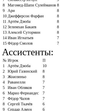
8
Магомед-Шапи Сулейманов
8
9
Ари
8
10
Джефферсон Фарфан
8
11
Артём Дзюба
8
12
Зелимхан Бакаев
8
13
Алексей Сутормин
8
14
Иван Игнатьев
7
15
Фёдор Смолов
7
Ассистенты:
№
Игрок
П
1
Артём Дзюба
10
2
Юрий Газинский
8
3
Жоаозиньо
8
4
Раванелли
7
5
Иван Обляков
7
6
Марио Фернандес
7
7
Фёдор Чалов
7
8
Сергей Ткачёв
6
9
Сердар Азмун
6