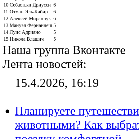
10
Себастьян Дриусси
6
11
Отман Эль-Кабир
6
12
Алексей Миранчук
6
13
Мануэл Фернандеш
5
14
Луис Адриано
5
15
Никола Влашич
5
Наша группа Вконтакте
Лента новостей:
15.4.2026, 16:19
Планируете путешестви
животными? Как выбрат
поездку комфортной