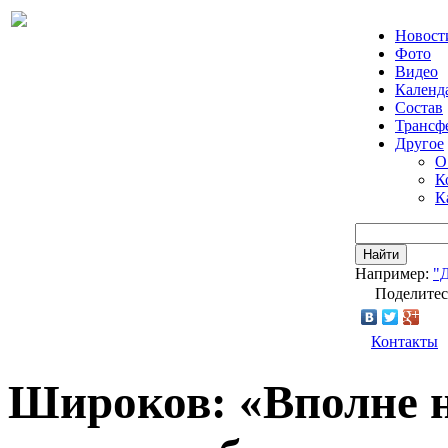
Новост
Фото
Видео
Календ
Состав
Трансф
Другое
О
К
К
Найти
Например:
"
Поделитес
Контакты
Широков: «Вполне н