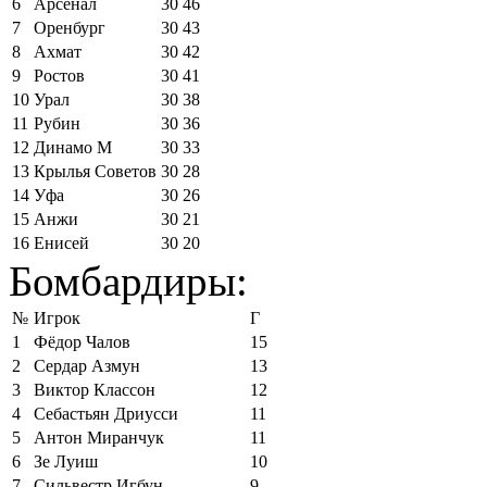
6
Арсенал
30
46
7
Оренбург
30
43
8
Ахмат
30
42
9
Ростов
30
41
10
Урал
30
38
11
Рубин
30
36
12
Динамо М
30
33
13
Крылья Советов
30
28
14
Уфа
30
26
15
Анжи
30
21
16
Енисей
30
20
Бомбардиры:
№
Игрок
Г
1
Фёдор Чалов
15
2
Сердар Азмун
13
3
Виктор Классон
12
4
Себастьян Дриусси
11
5
Антон Миранчук
11
6
Зе Луиш
10
7
Сильвестр Игбун
9