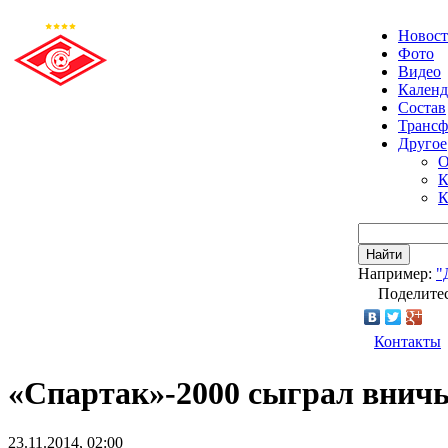
Новос
Фото
Видео
Календ
Состав
Транс
Другое
О
К
К
Найти
Например:
"
Поделитес
Контакты
«Спартак»-2000 сыграл вничь
23.11.2014, 02:00