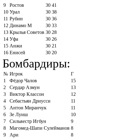
9
Ростов
30
41
10
Урал
30
38
11
Рубин
30
36
12
Динамо М
30
33
13
Крылья Советов
30
28
14
Уфа
30
26
15
Анжи
30
21
16
Енисей
30
20
Бомбардиры:
№
Игрок
Г
1
Фёдор Чалов
15
2
Сердар Азмун
13
3
Виктор Классон
12
4
Себастьян Дриусси
11
5
Антон Миранчук
11
6
Зе Луиш
10
7
Сильвестр Игбун
9
8
Магомед-Шапи Сулейманов
8
9
Ари
8