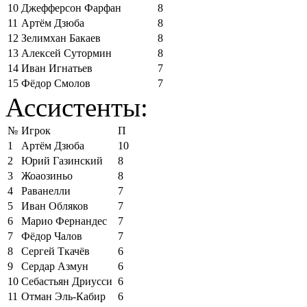
10
Джефферсон Фарфан
8
11
Артём Дзюба
8
12
Зелимхан Бакаев
8
13
Алексей Сутормин
8
14
Иван Игнатьев
7
15
Фёдор Смолов
7
Ассистенты:
№
Игрок
П
1
Артём Дзюба
10
2
Юрий Газинский
8
3
Жоаозиньо
8
4
Раванелли
7
5
Иван Обляков
7
6
Марио Фернандес
7
7
Фёдор Чалов
7
8
Сергей Ткачёв
6
9
Сердар Азмун
6
10
Себастьян Дриусси
6
11
Отман Эль-Кабир
6