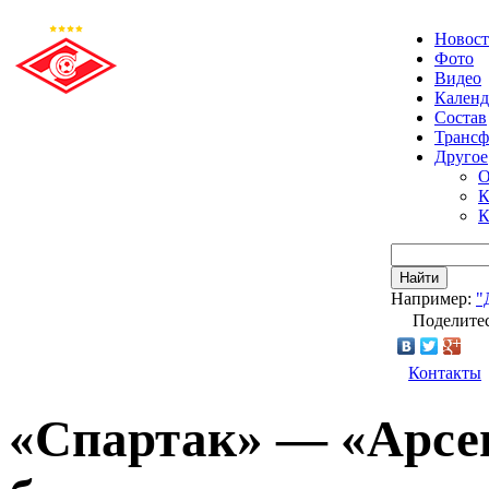
Новос
Фото
Видео
Календ
Состав
Транс
Другое
О
К
К
Найти
Например:
"
Поделитес
Контакты
«Спартак» — «Арсе