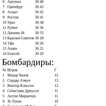
6
Арсенал
30
46
7
Оренбург
30
43
8
Ахмат
30
42
9
Ростов
30
41
10
Урал
30
38
11
Рубин
30
36
12
Динамо М
30
33
13
Крылья Советов
30
28
14
Уфа
30
26
15
Анжи
30
21
16
Енисей
30
20
Бомбардиры:
№
Игрок
Г
1
Фёдор Чалов
15
2
Сердар Азмун
13
3
Виктор Классон
12
4
Себастьян Дриусси
11
5
Антон Миранчук
11
6
Зе Луиш
10