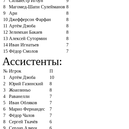
7
Сильвестр Игбун
9
8
Магомед-Шапи Сулейманов
8
9
Ари
8
10
Джефферсон Фарфан
8
11
Артём Дзюба
8
12
Зелимхан Бакаев
8
13
Алексей Сутормин
8
14
Иван Игнатьев
7
15
Фёдор Смолов
7
Ассистенты:
№
Игрок
П
1
Артём Дзюба
10
2
Юрий Газинский
8
3
Жоаозиньо
8
4
Раванелли
7
5
Иван Обляков
7
6
Марио Фернандес
7
7
Фёдор Чалов
7
8
Сергей Ткачёв
6
9
Сердар Азмун
6