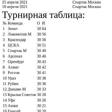
25 апреля 2021
Спартак Москва
18 апреля 2021
Спартак Москва
Турнирная таблица:
№
Команда
О
И
1
Зенит
30
64
2
Локомотив М
30
56
3
Краснодар
30
56
4
ЦСКА
30
51
5
Спартак М
30
49
6
Арсенал
30
46
7
Оренбург
30
43
8
Ахмат
30
42
9
Ростов
30
41
10
Урал
30
38
11
Рубин
30
36
12
Динамо М
30
33
13
Крылья Советов
30
28
14
Уфа
30
26
15
Анжи
30
21
16
Енисей
30
20