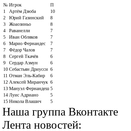
№
Игрок
П
1
Артём Дзюба
10
2
Юрий Газинский
8
3
Жоаозиньо
8
4
Раванелли
7
5
Иван Обляков
7
6
Марио Фернандес
7
7
Фёдор Чалов
7
8
Сергей Ткачёв
6
9
Сердар Азмун
6
10
Себастьян Дриусси
6
11
Отман Эль-Кабир
6
12
Алексей Миранчук
6
13
Мануэл Фернандеш
5
14
Луис Адриано
5
15
Никола Влашич
5
Наша группа Вконтакте
Лента новостей: