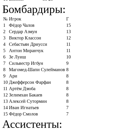
Бомбардиры:
№
Игрок
Г
1
Фёдор Чалов
15
2
Сердар Азмун
13
3
Виктор Классон
12
4
Себастьян Дриусси
11
5
Антон Миранчук
11
6
Зе Луиш
10
7
Сильвестр Игбун
9
8
Магомед-Шапи Сулейманов
8
9
Ари
8
10
Джефферсон Фарфан
8
11
Артём Дзюба
8
12
Зелимхан Бакаев
8
13
Алексей Сутормин
8
14
Иван Игнатьев
7
15
Фёдор Смолов
7
Ассистенты: