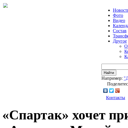
Новост
Фото
Видео
Календ
Состав
Трансф
Другое
О
К
К
Найти
Например:
"
Поделитес
Контакты
«Спартак» хочет пр