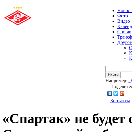
Новос
Фото
Видео
Календ
Состав
Транс
Другое
О
К
К
Найти
Например:
"
Поделитес
Контакты
«Спартак» не будет