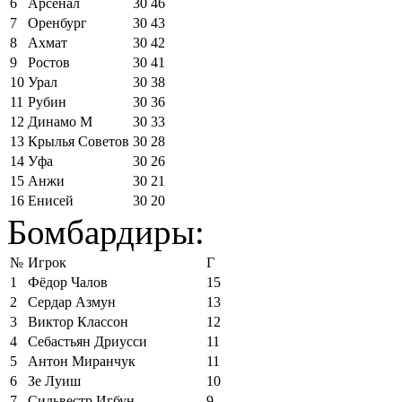
6
Арсенал
30
46
7
Оренбург
30
43
8
Ахмат
30
42
9
Ростов
30
41
10
Урал
30
38
11
Рубин
30
36
12
Динамо М
30
33
13
Крылья Советов
30
28
14
Уфа
30
26
15
Анжи
30
21
16
Енисей
30
20
Бомбардиры:
№
Игрок
Г
1
Фёдор Чалов
15
2
Сердар Азмун
13
3
Виктор Классон
12
4
Себастьян Дриусси
11
5
Антон Миранчук
11
6
Зе Луиш
10
7
Сильвестр Игбун
9