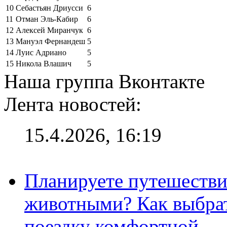
10
Себастьян Дриусси
6
11
Отман Эль-Кабир
6
12
Алексей Миранчук
6
13
Мануэл Фернандеш
5
14
Луис Адриано
5
15
Никола Влашич
5
Наша группа Вконтакте
Лента новостей:
15.4.2026, 16:19
Планируете путешестви
животными? Как выбрат
поездку комфортной