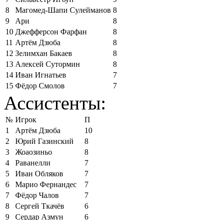
8
Магомед-Шапи Сулейманов
8
9
Ари
8
10
Джефферсон Фарфан
8
11
Артём Дзюба
8
12
Зелимхан Бакаев
8
13
Алексей Сутормин
8
14
Иван Игнатьев
7
15
Фёдор Смолов
7
Ассистенты:
№
Игрок
П
1
Артём Дзюба
10
2
Юрий Газинский
8
3
Жоаозиньо
8
4
Раванелли
7
5
Иван Обляков
7
6
Марио Фернандес
7
7
Фёдор Чалов
7
8
Сергей Ткачёв
6
9
Сердар Азмун
6