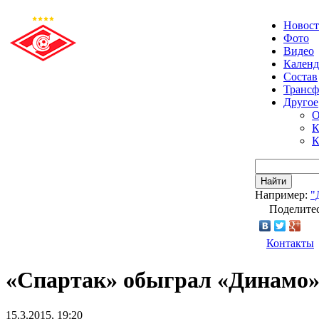
Новос
Фото
Видео
Календ
Состав
Транс
Другое
О
К
К
Найти
Например:
"
Поделитес
Контакты
«Спартак» обыграл «Динамо»
15.3.2015, 19:20