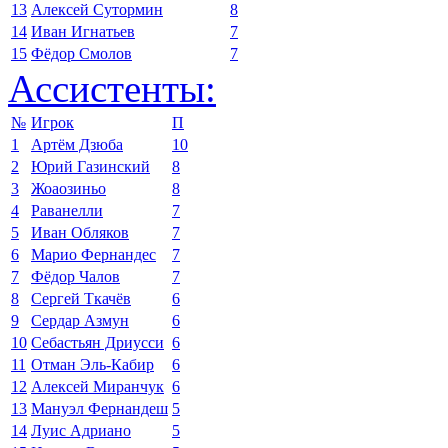
13
Алексей Сутормин
8
14
Иван Игнатьев
7
15
Фёдор Смолов
7
Ассистенты:
№
Игрок
П
1
Артём Дзюба
10
2
Юрий Газинский
8
3
Жоаозиньо
8
4
Раванелли
7
5
Иван Обляков
7
6
Марио Фернандес
7
7
Фёдор Чалов
7
8
Сергей Ткачёв
6
9
Сердар Азмун
6
10
Себастьян Дриусси
6
11
Отман Эль-Кабир
6
12
Алексей Миранчук
6
13
Мануэл Фернандеш
5
14
Луис Адриано
5