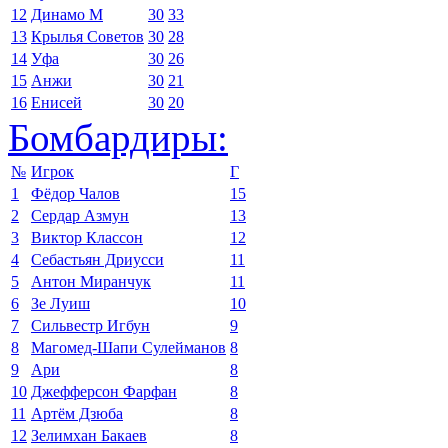
12
Динамо М
30
33
13
Крылья Советов
30
28
14
Уфа
30
26
15
Анжи
30
21
16
Енисей
30
20
Бомбардиры:
№
Игрок
Г
1
Фёдор Чалов
15
2
Сердар Азмун
13
3
Виктор Классон
12
4
Себастьян Дриусси
11
5
Антон Миранчук
11
6
Зе Луиш
10
7
Сильвестр Игбун
9
8
Магомед-Шапи Сулейманов
8
9
Ари
8
10
Джефферсон Фарфан
8
11
Артём Дзюба
8
12
Зелимхан Бакаев
8