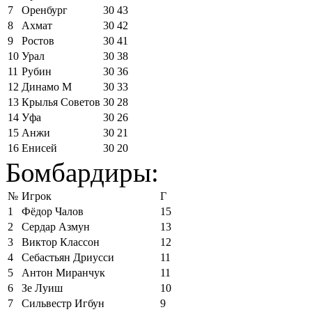
7
Оренбург
30
43
8
Ахмат
30
42
9
Ростов
30
41
10
Урал
30
38
11
Рубин
30
36
12
Динамо М
30
33
13
Крылья Советов
30
28
14
Уфа
30
26
15
Анжи
30
21
16
Енисей
30
20
Бомбардиры:
№
Игрок
Г
1
Фёдор Чалов
15
2
Сердар Азмун
13
3
Виктор Классон
12
4
Себастьян Дриусси
11
5
Антон Миранчук
11
6
Зе Луиш
10
7
Сильвестр Игбун
9