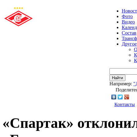
Новос
Фото
Видео
Календ
Состав
Транс
Другое
О
К
К
Найти
Например:
"
Поделитес
Контакты
«Спартак» отклони