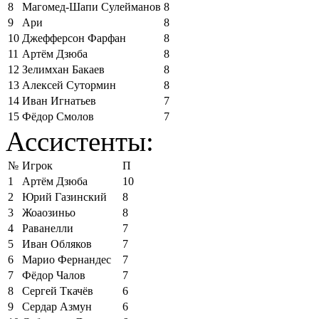
8
Магомед-Шапи Сулейманов
8
9
Ари
8
10
Джефферсон Фарфан
8
11
Артём Дзюба
8
12
Зелимхан Бакаев
8
13
Алексей Сутормин
8
14
Иван Игнатьев
7
15
Фёдор Смолов
7
Ассистенты:
№
Игрок
П
1
Артём Дзюба
10
2
Юрий Газинский
8
3
Жоаозиньо
8
4
Раванелли
7
5
Иван Обляков
7
6
Марио Фернандес
7
7
Фёдор Чалов
7
8
Сергей Ткачёв
6
9
Сердар Азмун
6