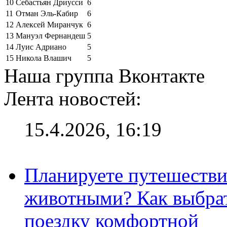
10
Себастьян Дриусси
6
11
Отман Эль-Кабир
6
12
Алексей Миранчук
6
13
Мануэл Фернандеш
5
14
Луис Адриано
5
15
Никола Влашич
5
Наша группа Вконтакте
Лента новостей:
15.4.2026, 16:19
Планируете путешестви
животными? Как выбрат
поездку комфортной