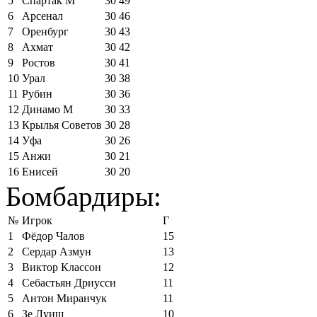
5
Спартак М
30
49
6
Арсенал
30
46
7
Оренбург
30
43
8
Ахмат
30
42
9
Ростов
30
41
10
Урал
30
38
11
Рубин
30
36
12
Динамо М
30
33
13
Крылья Советов
30
28
14
Уфа
30
26
15
Анжи
30
21
16
Енисей
30
20
Бомбардиры:
№
Игрок
Г
1
Фёдор Чалов
15
2
Сердар Азмун
13
3
Виктор Классон
12
4
Себастьян Дриусси
11
5
Антон Миранчук
11
6
Зе Луиш
10