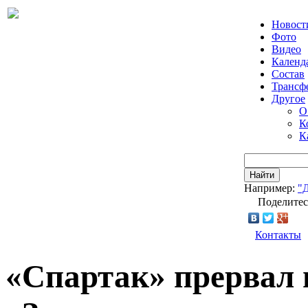
Новост
Фото
Видео
Календ
Состав
Трансф
Другое
О
К
К
Найти
Например:
"
Поделитес
Контакты
«Спартак» прервал 