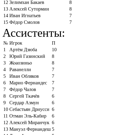
12
Зелимхан Бакаев
8
13
Алексей Сутормин
8
14
Иван Игнатьев
7
15
Фёдор Смолов
7
Ассистенты:
№
Игрок
П
1
Артём Дзюба
10
2
Юрий Газинский
8
3
Жоаозиньо
8
4
Раванелли
7
5
Иван Обляков
7
6
Марио Фернандес
7
7
Фёдор Чалов
7
8
Сергей Ткачёв
6
9
Сердар Азмун
6
10
Себастьян Дриусси
6
11
Отман Эль-Кабир
6
12
Алексей Миранчук
6
13
Мануэл Фернандеш
5