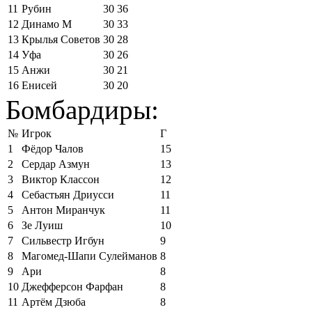
11
Рубин
30
36
12
Динамо М
30
33
13
Крылья Советов
30
28
14
Уфа
30
26
15
Анжи
30
21
16
Енисей
30
20
Бомбардиры:
№
Игрок
Г
1
Фёдор Чалов
15
2
Сердар Азмун
13
3
Виктор Классон
12
4
Себастьян Дриусси
11
5
Антон Миранчук
11
6
Зе Луиш
10
7
Сильвестр Игбун
9
8
Магомед-Шапи Сулейманов
8
9
Ари
8
10
Джефферсон Фарфан
8
11
Артём Дзюба
8