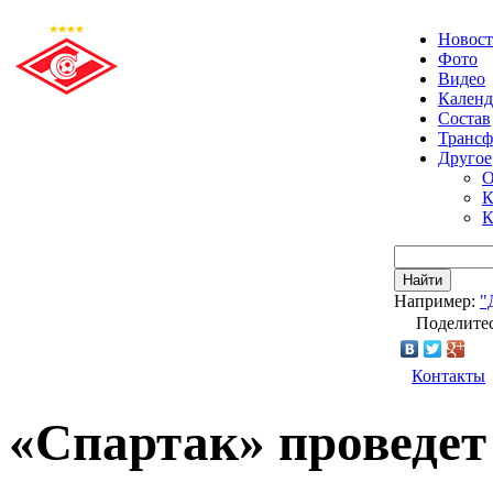
Новос
Фото
Видео
Календ
Состав
Транс
Другое
О
К
К
Найти
Например:
"
Поделитес
Контакты
«Спартак» проведе