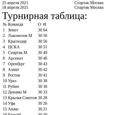
25 апреля 2021
Спартак Москва
18 апреля 2021
Спартак Москва
Турнирная таблица:
№
Команда
О
И
1
Зенит
30
64
2
Локомотив М
30
56
3
Краснодар
30
56
4
ЦСКА
30
51
5
Спартак М
30
49
6
Арсенал
30
46
7
Оренбург
30
43
8
Ахмат
30
42
9
Ростов
30
41
10
Урал
30
38
11
Рубин
30
36
12
Динамо М
30
33
13
Крылья Советов
30
28
14
Уфа
30
26
15
Анжи
30
21
16
Енисей
30
20