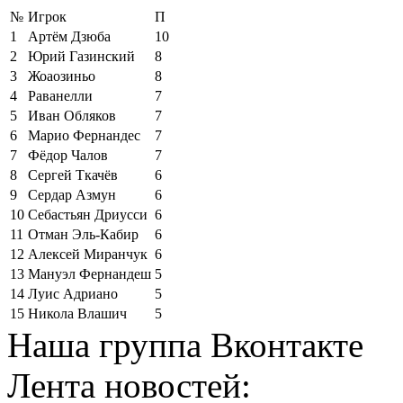
№
Игрок
П
1
Артём Дзюба
10
2
Юрий Газинский
8
3
Жоаозиньо
8
4
Раванелли
7
5
Иван Обляков
7
6
Марио Фернандес
7
7
Фёдор Чалов
7
8
Сергей Ткачёв
6
9
Сердар Азмун
6
10
Себастьян Дриусси
6
11
Отман Эль-Кабир
6
12
Алексей Миранчук
6
13
Мануэл Фернандеш
5
14
Луис Адриано
5
15
Никола Влашич
5
Наша группа Вконтакте
Лента новостей: