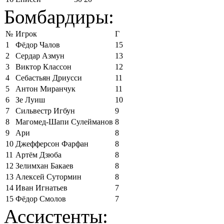
Бомбардиры:
№
Игрок
Г
1
Фёдор Чалов
15
2
Сердар Азмун
13
3
Виктор Классон
12
4
Себастьян Дриусси
11
5
Антон Миранчук
11
6
Зе Луиш
10
7
Сильвестр Игбун
9
8
Магомед-Шапи Сулейманов
8
9
Ари
8
10
Джефферсон Фарфан
8
11
Артём Дзюба
8
12
Зелимхан Бакаев
8
13
Алексей Сутормин
8
14
Иван Игнатьев
7
15
Фёдор Смолов
7
Ассистенты: