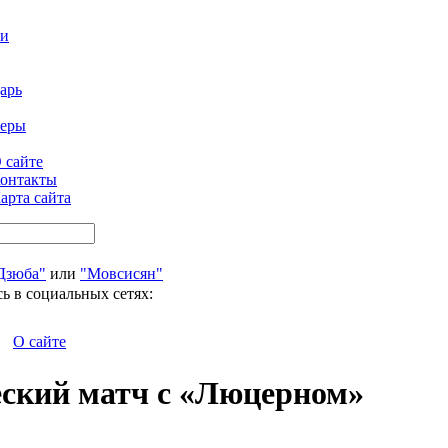
ти
арь
феры
 сайте
онтакты
арта сайта
Дзюба"
или
"Мовсисян"
ь в социальных сетях:
О сайте
еский матч с «Люцерном»