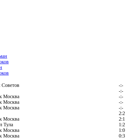
н
оков
 Советов
-:-
-:-
к Москва
-:-
к Москва
-:-
к Москва
-:-
2:2
к Москва
2:1
л Тула
1:2
к Москва
1:0
к Москва
0:3