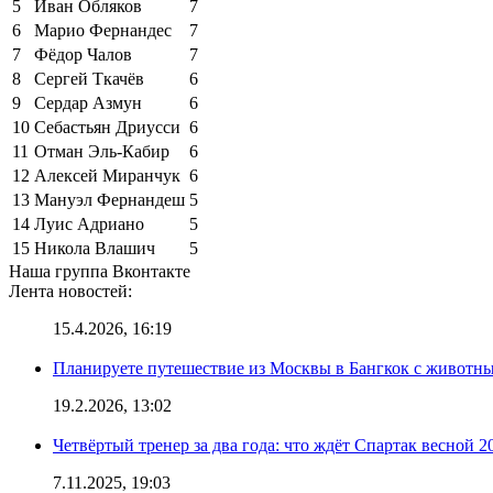
5
Иван Обляков
7
6
Марио Фернандес
7
7
Фёдор Чалов
7
8
Сергей Ткачёв
6
9
Сердар Азмун
6
10
Себастьян Дриусси
6
11
Отман Эль-Кабир
6
12
Алексей Миранчук
6
13
Мануэл Фернандеш
5
14
Луис Адриано
5
15
Никола Влашич
5
Наша группа Вконтакте
Лента новостей:
15.4.2026, 16:19
Планируете путешествие из Москвы в Бангкок с животны
19.2.2026, 13:02
Четвёртый тренер за два года: что ждёт Спартак весной 2
7.11.2025, 19:03