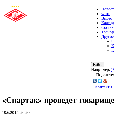
Новос
Фото
Видео
Календ
Состав
Транс
Другое
О
К
К
Найти
Например:
"
Поделитес
Контакты
«Спартак» проведет товарищ
19.6.2015, 20:20