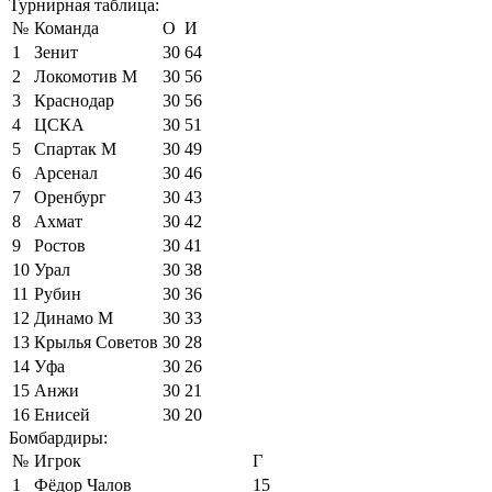
Турнирная таблица:
№
Команда
О
И
1
Зенит
30
64
2
Локомотив М
30
56
3
Краснодар
30
56
4
ЦСКА
30
51
5
Спартак М
30
49
6
Арсенал
30
46
7
Оренбург
30
43
8
Ахмат
30
42
9
Ростов
30
41
10
Урал
30
38
11
Рубин
30
36
12
Динамо М
30
33
13
Крылья Советов
30
28
14
Уфа
30
26
15
Анжи
30
21
16
Енисей
30
20
Бомбардиры:
№
Игрок
Г
1
Фёдор Чалов
15