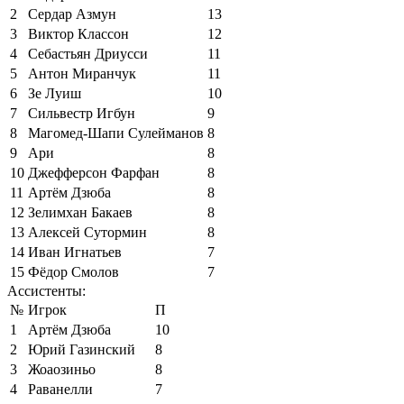
2
Сердар Азмун
13
3
Виктор Классон
12
4
Себастьян Дриусси
11
5
Антон Миранчук
11
6
Зе Луиш
10
7
Сильвестр Игбун
9
8
Магомед-Шапи Сулейманов
8
9
Ари
8
10
Джефферсон Фарфан
8
11
Артём Дзюба
8
12
Зелимхан Бакаев
8
13
Алексей Сутормин
8
14
Иван Игнатьев
7
15
Фёдор Смолов
7
Ассистенты:
№
Игрок
П
1
Артём Дзюба
10
2
Юрий Газинский
8
3
Жоаозиньо
8
4
Раванелли
7