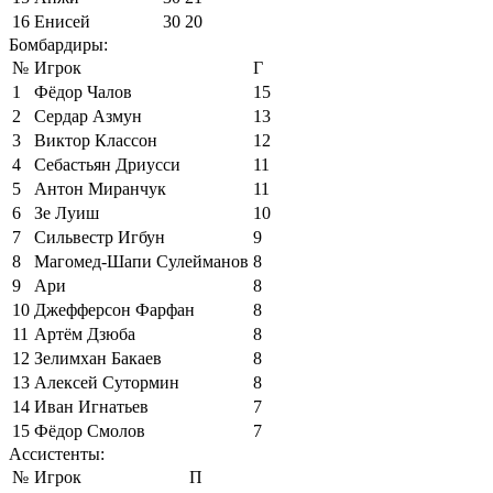
16
Енисей
30
20
Бомбардиры:
№
Игрок
Г
1
Фёдор Чалов
15
2
Сердар Азмун
13
3
Виктор Классон
12
4
Себастьян Дриусси
11
5
Антон Миранчук
11
6
Зе Луиш
10
7
Сильвестр Игбун
9
8
Магомед-Шапи Сулейманов
8
9
Ари
8
10
Джефферсон Фарфан
8
11
Артём Дзюба
8
12
Зелимхан Бакаев
8
13
Алексей Сутормин
8
14
Иван Игнатьев
7
15
Фёдор Смолов
7
Ассистенты:
№
Игрок
П