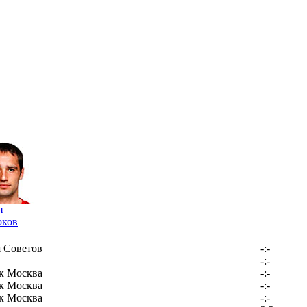
н
ков
 Советов
-:-
-:-
к Москва
-:-
к Москва
-:-
к Москва
-:-