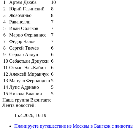
1
Артём Дзюба
10
2
Юрий Газинский
8
3
Жоаозиньо
8
4
Раванелли
7
5
Иван Обляков
7
6
Марио Фернандес
7
7
Фёдор Чалов
7
8
Сергей Ткачёв
6
9
Сердар Азмун
6
10
Себастьян Дриусси
6
11
Отман Эль-Кабир
6
12
Алексей Миранчук
6
13
Мануэл Фернандеш
5
14
Луис Адриано
5
15
Никола Влашич
5
Наша группа Вконтакте
Лента новостей:
15.4.2026, 16:19
Планируете путешествие из Москвы в Бангкок с животны