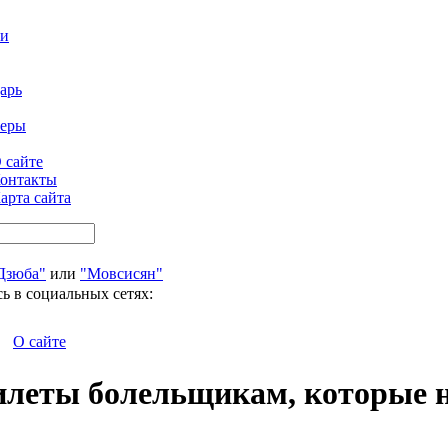
ти
арь
феры
 сайте
онтакты
арта сайта
Дзюба"
или
"Мовсисян"
ь в социальных сетях:
О сайте
илеты болельщикам, которые н