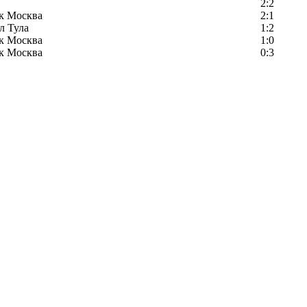
2:2
к Москва
2:1
л Тула
1:2
к Москва
1:0
к Москва
0:3