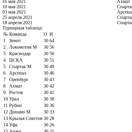
16 мая 2021
Ахмат
10 мая 2021
Спарта
03 мая 2021
Арсена
25 апреля 2021
Спарта
18 апреля 2021
Спарта
Турнирная таблица:
№
Команда
О
И
1
Зенит
30
64
2
Локомотив М
30
56
3
Краснодар
30
56
4
ЦСКА
30
51
5
Спартак М
30
49
6
Арсенал
30
46
7
Оренбург
30
43
8
Ахмат
30
42
9
Ростов
30
41
10
Урал
30
38
11
Рубин
30
36
12
Динамо М
30
33
13
Крылья Советов
30
28
14
Уфа
30
26
15
Анжи
30
21