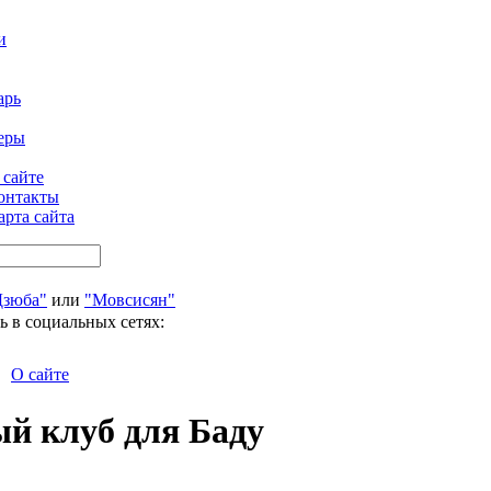
и
арь
еры
 сайте
онтакты
арта сайта
Дзюба"
или
"Мовсисян"
ь в социальных сетях:
О сайте
ый клуб для Баду