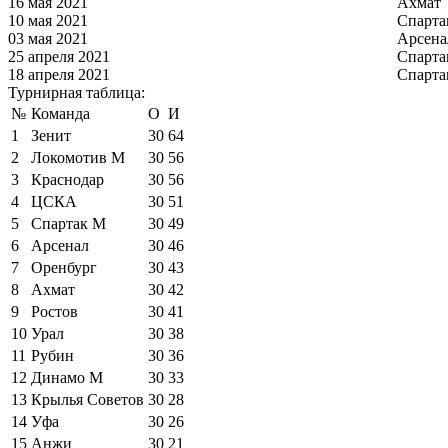
16 мая 2021
Ахмат
10 мая 2021
Спарта
03 мая 2021
Арсена
25 апреля 2021
Спарта
18 апреля 2021
Спарта
Турнирная таблица:
№
Команда
О
И
1
Зенит
30
64
2
Локомотив М
30
56
3
Краснодар
30
56
4
ЦСКА
30
51
5
Спартак М
30
49
6
Арсенал
30
46
7
Оренбург
30
43
8
Ахмат
30
42
9
Ростов
30
41
10
Урал
30
38
11
Рубин
30
36
12
Динамо М
30
33
13
Крылья Советов
30
28
14
Уфа
30
26
15
Анжи
30
21