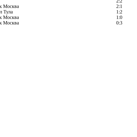
2:2
к Москва
2:1
л Тула
1:2
к Москва
1:0
к Москва
0:3