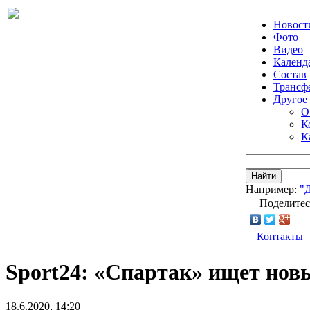
Новост
Фото
Видео
Календ
Состав
Трансф
Другое
О
К
К
Найти
Например:
"
Поделитес
Контакты
Sport24: «Спартак» ищет нов
18.6.2020, 14:20