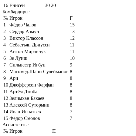
16
Енисей
30
20
Бомбардиры:
№
Игрок
Г
1
Фёдор Чалов
15
2
Сердар Азмун
13
3
Виктор Классон
12
4
Себастьян Дриусси
11
5
Антон Миранчук
11
6
Зе Луиш
10
7
Сильвестр Игбун
9
8
Магомед-Шапи Сулейманов
8
9
Ари
8
10
Джефферсон Фарфан
8
11
Артём Дзюба
8
12
Зелимхан Бакаев
8
13
Алексей Сутормин
8
14
Иван Игнатьев
7
15
Фёдор Смолов
7
Ассистенты:
№
Игрок
П