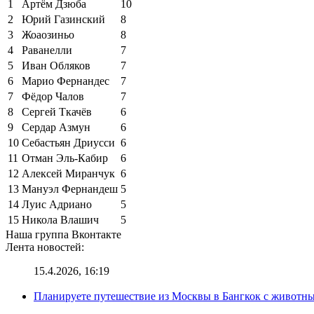
1
Артём Дзюба
10
2
Юрий Газинский
8
3
Жоаозиньо
8
4
Раванелли
7
5
Иван Обляков
7
6
Марио Фернандес
7
7
Фёдор Чалов
7
8
Сергей Ткачёв
6
9
Сердар Азмун
6
10
Себастьян Дриусси
6
11
Отман Эль-Кабир
6
12
Алексей Миранчук
6
13
Мануэл Фернандеш
5
14
Луис Адриано
5
15
Никола Влашич
5
Наша группа Вконтакте
Лента новостей:
15.4.2026, 16:19
Планируете путешествие из Москвы в Бангкок с животны