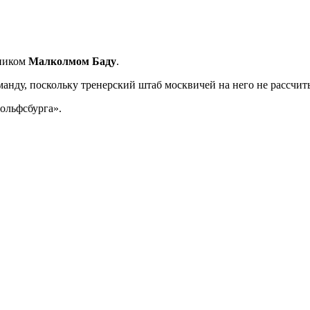
тником
Малколмом Баду
.
анду, поскольку тренерский штаб москвичей на него не рассчит
ольфсбурга».