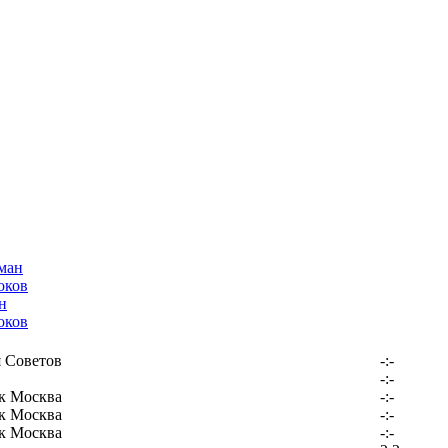
н
оков
 Советов
-:-
-:-
к Москва
-:-
к Москва
-:-
к Москва
-:-