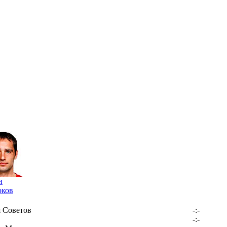
н
ков
 Советов
-:-
-:-