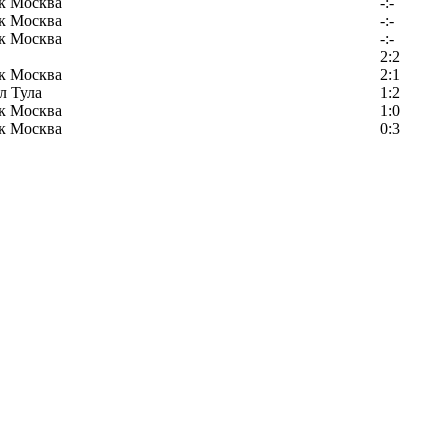
к Москва
-:-
к Москва
-:-
к Москва
-:-
2:2
к Москва
2:1
л Тула
1:2
к Москва
1:0
к Москва
0:3