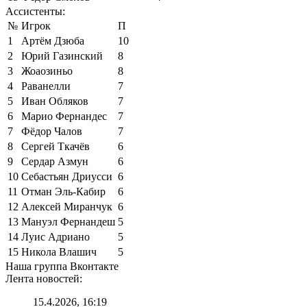
Ассистенты:
№
Игрок
П
1
Артём Дзюба
10
2
Юрий Газинский
8
3
Жоаозиньо
8
4
Раванелли
7
5
Иван Обляков
7
6
Марио Фернандес
7
7
Фёдор Чалов
7
8
Сергей Ткачёв
6
9
Сердар Азмун
6
10
Себастьян Дриусси
6
11
Отман Эль-Кабир
6
12
Алексей Миранчук
6
13
Мануэл Фернандеш
5
14
Луис Адриано
5
15
Никола Влашич
5
Наша группа Вконтакте
Лента новостей:
15.4.2026, 16:19