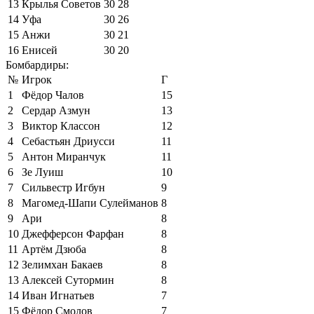
13
Крылья Советов
30
28
14
Уфа
30
26
15
Анжи
30
21
16
Енисей
30
20
Бомбардиры:
№
Игрок
Г
1
Фёдор Чалов
15
2
Сердар Азмун
13
3
Виктор Классон
12
4
Себастьян Дриусси
11
5
Антон Миранчук
11
6
Зе Луиш
10
7
Сильвестр Игбун
9
8
Магомед-Шапи Сулейманов
8
9
Ари
8
10
Джефферсон Фарфан
8
11
Артём Дзюба
8
12
Зелимхан Бакаев
8
13
Алексей Сутормин
8
14
Иван Игнатьев
7
15
Фёдор Смолов
7