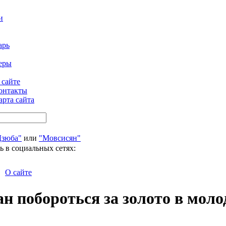
и
арь
еры
 сайте
онтакты
арта сайта
Дзюба"
или
"Мовсисян"
ь в социальных сетях:
О сайте
н побороться за золото в мол