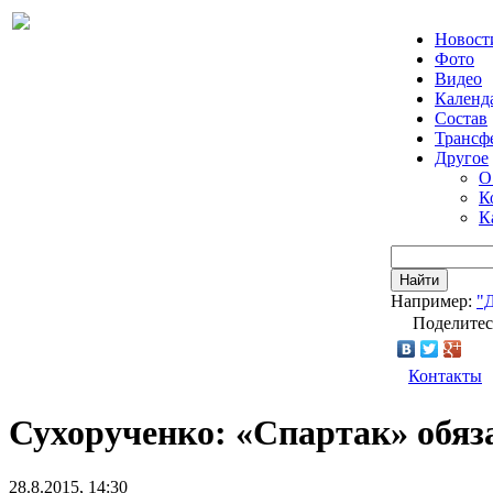
Новост
Фото
Видео
Календ
Состав
Трансф
Другое
О
К
К
Найти
Например:
"
Поделитес
Контакты
Сухорученко: «Спартак» обяза
28.8.2015, 14:30