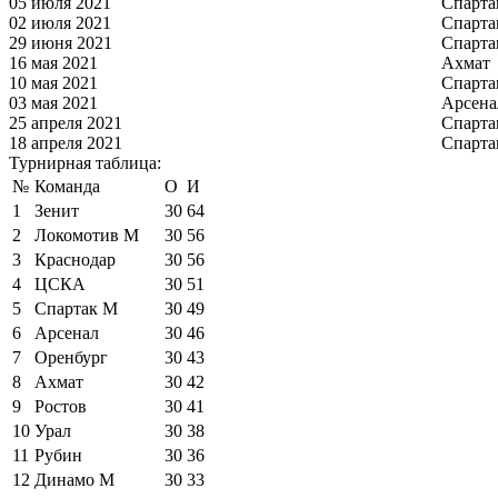
05 июля 2021
Спарта
02 июля 2021
Спарта
29 июня 2021
Спарта
16 мая 2021
Ахмат
10 мая 2021
Спарта
03 мая 2021
Арсена
25 апреля 2021
Спарта
18 апреля 2021
Спарта
Турнирная таблица:
№
Команда
О
И
1
Зенит
30
64
2
Локомотив М
30
56
3
Краснодар
30
56
4
ЦСКА
30
51
5
Спартак М
30
49
6
Арсенал
30
46
7
Оренбург
30
43
8
Ахмат
30
42
9
Ростов
30
41
10
Урал
30
38
11
Рубин
30
36
12
Динамо М
30
33