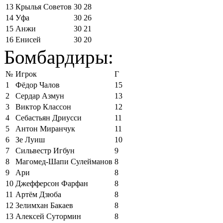
13
Крылья Советов
30
28
14
Уфа
30
26
15
Анжи
30
21
16
Енисей
30
20
Бомбардиры:
№
Игрок
Г
1
Фёдор Чалов
15
2
Сердар Азмун
13
3
Виктор Классон
12
4
Себастьян Дриусси
11
5
Антон Миранчук
11
6
Зе Луиш
10
7
Сильвестр Игбун
9
8
Магомед-Шапи Сулейманов
8
9
Ари
8
10
Джефферсон Фарфан
8
11
Артём Дзюба
8
12
Зелимхан Бакаев
8
13
Алексей Сутормин
8