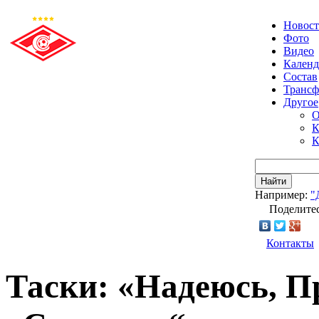
Новос
Фото
Видео
Календ
Состав
Транс
Другое
О
К
К
Найти
Например:
"
Поделитес
Контакты
Таски: «Надеюсь, П