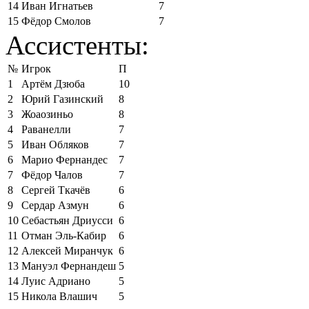
14
Иван Игнатьев
7
15
Фёдор Смолов
7
Ассистенты:
№
Игрок
П
1
Артём Дзюба
10
2
Юрий Газинский
8
3
Жоаозиньо
8
4
Раванелли
7
5
Иван Обляков
7
6
Марио Фернандес
7
7
Фёдор Чалов
7
8
Сергей Ткачёв
6
9
Сердар Азмун
6
10
Себастьян Дриусси
6
11
Отман Эль-Кабир
6
12
Алексей Миранчук
6
13
Мануэл Фернандеш
5
14
Луис Адриано
5
15
Никола Влашич
5