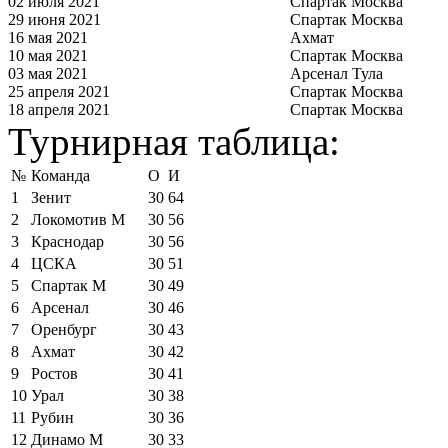
02 июля 2021
Спартак Москва
29 июня 2021
Спартак Москва
16 мая 2021
Ахмат
10 мая 2021
Спартак Москва
03 мая 2021
Арсенал Тула
25 апреля 2021
Спартак Москва
18 апреля 2021
Спартак Москва
Турнирная таблица:
№
Команда
О
И
1
Зенит
30
64
2
Локомотив М
30
56
3
Краснодар
30
56
4
ЦСКА
30
51
5
Спартак М
30
49
6
Арсенал
30
46
7
Оренбург
30
43
8
Ахмат
30
42
9
Ростов
30
41
10
Урал
30
38
11
Рубин
30
36
12
Динамо М
30
33