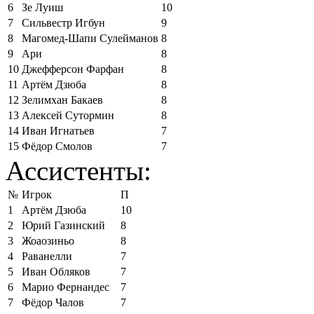
6
Зе Луиш
10
7
Сильвестр Игбун
9
8
Магомед-Шапи Сулейманов
8
9
Ари
8
10
Джефферсон Фарфан
8
11
Артём Дзюба
8
12
Зелимхан Бакаев
8
13
Алексей Сутормин
8
14
Иван Игнатьев
7
15
Фёдор Смолов
7
Ассистенты:
№
Игрок
П
1
Артём Дзюба
10
2
Юрий Газинский
8
3
Жоаозиньо
8
4
Раванелли
7
5
Иван Обляков
7
6
Марио Фернандес
7
7
Фёдор Чалов
7