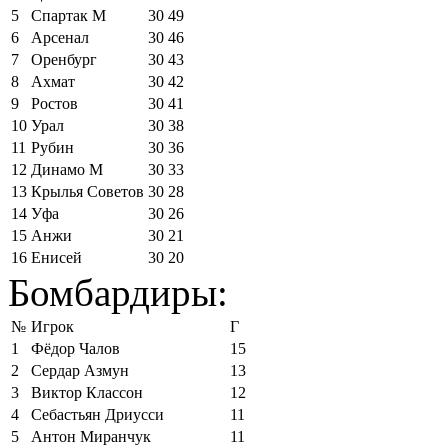
5
Спартак М
30
49
6
Арсенал
30
46
7
Оренбург
30
43
8
Ахмат
30
42
9
Ростов
30
41
10
Урал
30
38
11
Рубин
30
36
12
Динамо М
30
33
13
Крылья Советов
30
28
14
Уфа
30
26
15
Анжи
30
21
16
Енисей
30
20
Бомбардиры:
№
Игрок
Г
1
Фёдор Чалов
15
2
Сердар Азмун
13
3
Виктор Классон
12
4
Себастьян Дриусси
11
5
Антон Миранчук
11