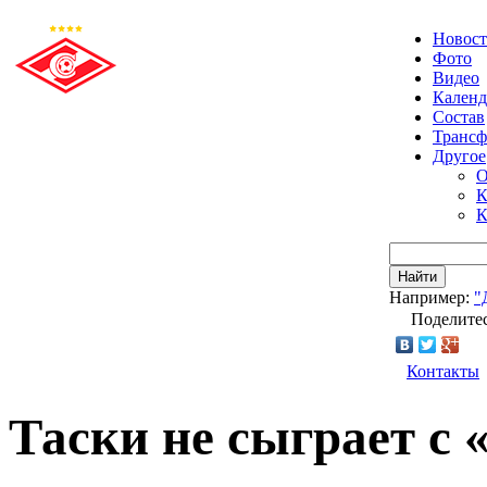
Новос
Фото
Видео
Календ
Состав
Транс
Другое
О
К
К
Найти
Например:
"
Поделитес
Контакты
Таски не сыграет с 