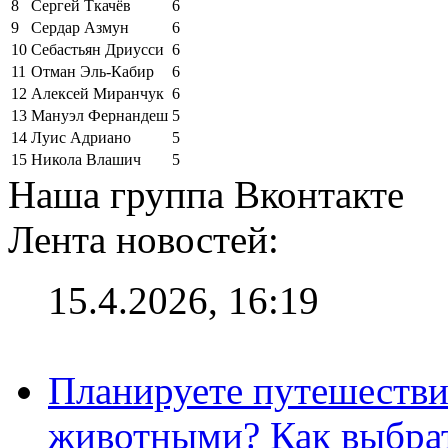
8
Сергей Ткачёв
6
9
Сердар Азмун
6
10
Себастьян Дриусси
6
11
Отман Эль-Кабир
6
12
Алексей Миранчук
6
13
Мануэл Фернандеш
5
14
Луис Адриано
5
15
Никола Влашич
5
Наша группа Вконтакте
Лента новостей:
15.4.2026, 16:19
Планируете путешестви
животными? Как выбрат