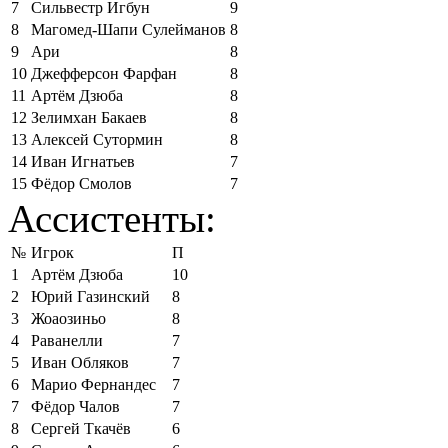
7
Сильвестр Игбун
9
8
Магомед-Шапи Сулейманов
8
9
Ари
8
10
Джефферсон Фарфан
8
11
Артём Дзюба
8
12
Зелимхан Бакаев
8
13
Алексей Сутормин
8
14
Иван Игнатьев
7
15
Фёдор Смолов
7
Ассистенты:
№
Игрок
П
1
Артём Дзюба
10
2
Юрий Газинский
8
3
Жоаозиньо
8
4
Раванелли
7
5
Иван Обляков
7
6
Марио Фернандес
7
7
Фёдор Чалов
7
8
Сергей Ткачёв
6