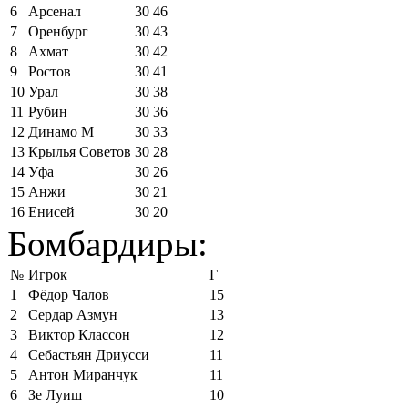
6
Арсенал
30
46
7
Оренбург
30
43
8
Ахмат
30
42
9
Ростов
30
41
10
Урал
30
38
11
Рубин
30
36
12
Динамо М
30
33
13
Крылья Советов
30
28
14
Уфа
30
26
15
Анжи
30
21
16
Енисей
30
20
Бомбардиры:
№
Игрок
Г
1
Фёдор Чалов
15
2
Сердар Азмун
13
3
Виктор Классон
12
4
Себастьян Дриусси
11
5
Антон Миранчук
11
6
Зе Луиш
10