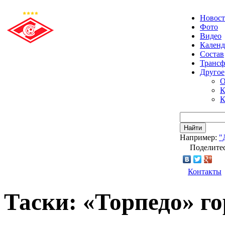
Новос
Фото
Видео
Календ
Состав
Транс
Другое
О
К
К
Найти
Например:
"
Поделитес
Контакты
Таски: «Торпедо» г