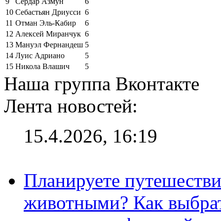
9
Сердар Азмун
6
10
Себастьян Дриусси
6
11
Отман Эль-Кабир
6
12
Алексей Миранчук
6
13
Мануэл Фернандеш
5
14
Луис Адриано
5
15
Никола Влашич
5
Наша группа Вконтакте
Лента новостей:
15.4.2026, 16:19
Планируете путешестви
животными? Как выбрат