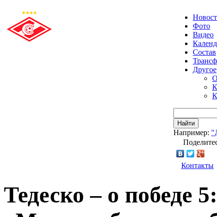
Новос
Фото
Видео
Календ
Состав
Транс
Другое
О
К
К
Найти
Например:
"
Поделитес
Контакты
Тедеско – о победе 5