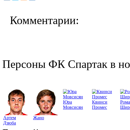
Комментарии:
Персоны ФК Спартак в но
Юра
Квинси
Ром
Мовсисян
Промес
Шир
Артем
Жано
Дзюба