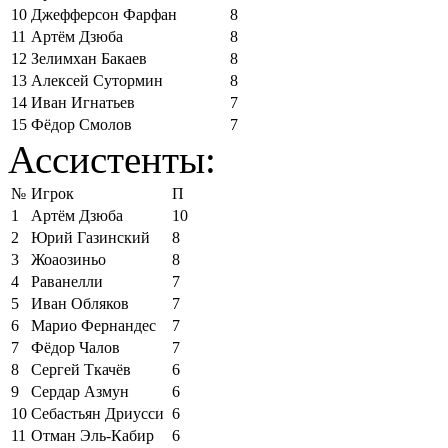
10
Джефферсон Фарфан
8
11
Артём Дзюба
8
12
Зелимхан Бакаев
8
13
Алексей Сутормин
8
14
Иван Игнатьев
7
15
Фёдор Смолов
7
Ассистенты:
№
Игрок
П
1
Артём Дзюба
10
2
Юрий Газинский
8
3
Жоаозиньо
8
4
Раванелли
7
5
Иван Обляков
7
6
Марио Фернандес
7
7
Фёдор Чалов
7
8
Сергей Ткачёв
6
9
Сердар Азмун
6
10
Себастьян Дриусси
6
11
Отман Эль-Кабир
6