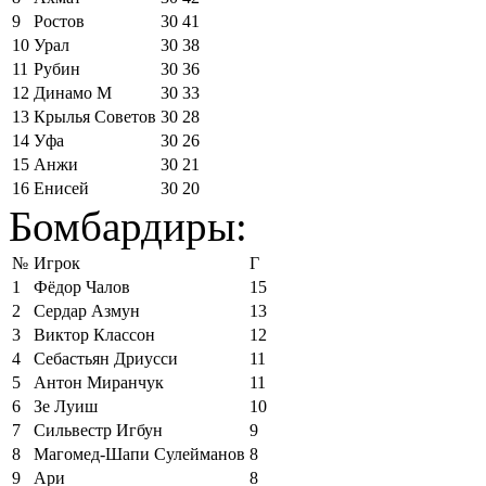
9
Ростов
30
41
10
Урал
30
38
11
Рубин
30
36
12
Динамо М
30
33
13
Крылья Советов
30
28
14
Уфа
30
26
15
Анжи
30
21
16
Енисей
30
20
Бомбардиры:
№
Игрок
Г
1
Фёдор Чалов
15
2
Сердар Азмун
13
3
Виктор Классон
12
4
Себастьян Дриусси
11
5
Антон Миранчук
11
6
Зе Луиш
10
7
Сильвестр Игбун
9
8
Магомед-Шапи Сулейманов
8
9
Ари
8