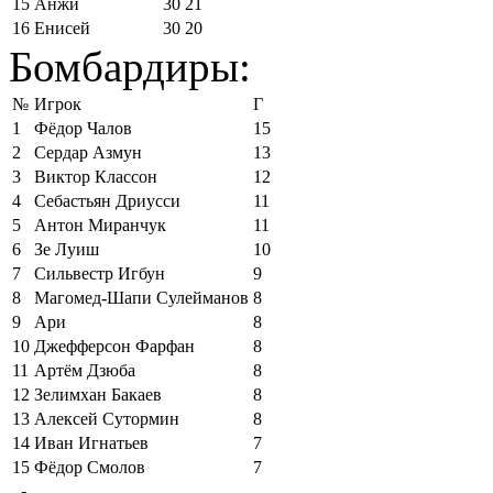
15
Анжи
30
21
16
Енисей
30
20
Бомбардиры:
№
Игрок
Г
1
Фёдор Чалов
15
2
Сердар Азмун
13
3
Виктор Классон
12
4
Себастьян Дриусси
11
5
Антон Миранчук
11
6
Зе Луиш
10
7
Сильвестр Игбун
9
8
Магомед-Шапи Сулейманов
8
9
Ари
8
10
Джефферсон Фарфан
8
11
Артём Дзюба
8
12
Зелимхан Бакаев
8
13
Алексей Сутормин
8
14
Иван Игнатьев
7
15
Фёдор Смолов
7