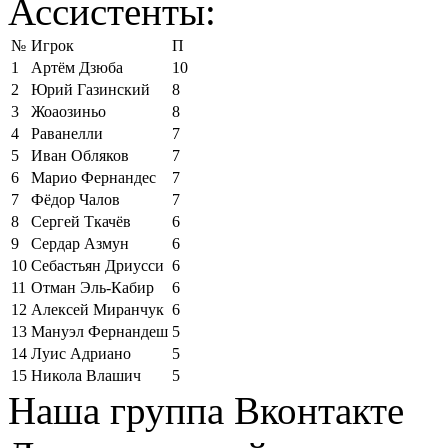
Ассистенты:
№
Игрок
П
1
Артём Дзюба
10
2
Юрий Газинский
8
3
Жоаозиньо
8
4
Раванелли
7
5
Иван Обляков
7
6
Марио Фернандес
7
7
Фёдор Чалов
7
8
Сергей Ткачёв
6
9
Сердар Азмун
6
10
Себастьян Дриусси
6
11
Отман Эль-Кабир
6
12
Алексей Миранчук
6
13
Мануэл Фернандеш
5
14
Луис Адриано
5
15
Никола Влашич
5
Наша группа Вконтакте