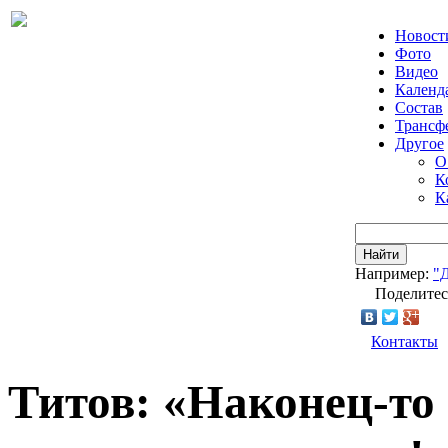
Новост
Фото
Видео
Календ
Состав
Трансф
Другое
О
К
К
Найти
Например:
"
Поделитес
Контакты
Титов: «Наконец-то