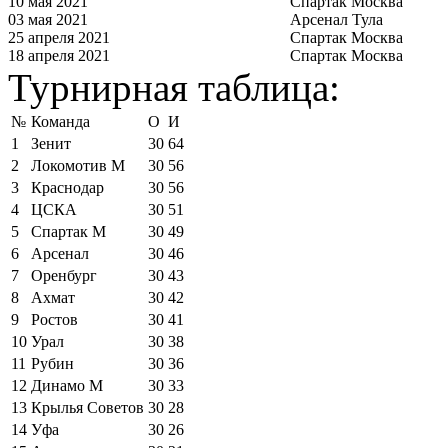
10 мая 2021
Спартак Москва
03 мая 2021
Арсенал Тула
25 апреля 2021
Спартак Москва
18 апреля 2021
Спартак Москва
Турнирная таблица:
№
Команда
О
И
1
Зенит
30
64
2
Локомотив М
30
56
3
Краснодар
30
56
4
ЦСКА
30
51
5
Спартак М
30
49
6
Арсенал
30
46
7
Оренбург
30
43
8
Ахмат
30
42
9
Ростов
30
41
10
Урал
30
38
11
Рубин
30
36
12
Динамо М
30
33
13
Крылья Советов
30
28
14
Уфа
30
26