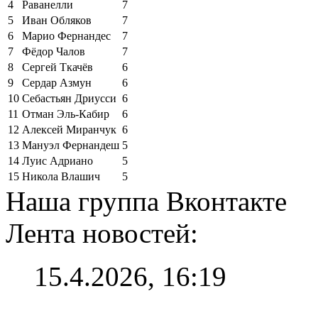
4
Раванелли
7
5
Иван Обляков
7
6
Марио Фернандес
7
7
Фёдор Чалов
7
8
Сергей Ткачёв
6
9
Сердар Азмун
6
10
Себастьян Дриусси
6
11
Отман Эль-Кабир
6
12
Алексей Миранчук
6
13
Мануэл Фернандеш
5
14
Луис Адриано
5
15
Никола Влашич
5
Наша группа Вконтакте
Лента новостей:
15.4.2026, 16:19