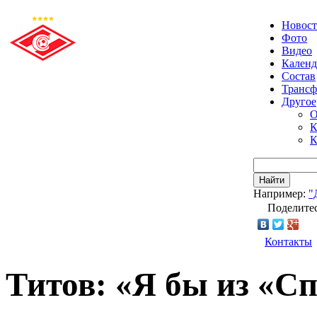
Новос
Фото
Видео
Календ
Состав
Транс
Другое
О
К
К
Найти
Например:
"
Поделитес
Контакты
Титов: «Я бы из «Сп