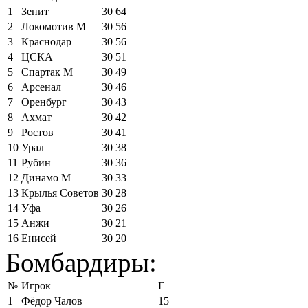
1
Зенит
30
64
2
Локомотив М
30
56
3
Краснодар
30
56
4
ЦСКА
30
51
5
Спартак М
30
49
6
Арсенал
30
46
7
Оренбург
30
43
8
Ахмат
30
42
9
Ростов
30
41
10
Урал
30
38
11
Рубин
30
36
12
Динамо М
30
33
13
Крылья Советов
30
28
14
Уфа
30
26
15
Анжи
30
21
16
Енисей
30
20
Бомбардиры:
№
Игрок
Г
1
Фёдор Чалов
15