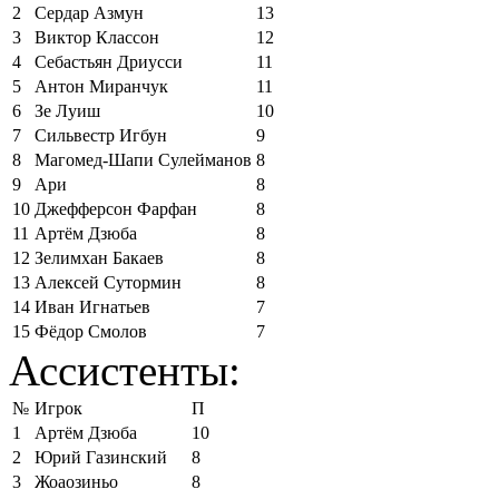
2
Сердар Азмун
13
3
Виктор Классон
12
4
Себастьян Дриусси
11
5
Антон Миранчук
11
6
Зе Луиш
10
7
Сильвестр Игбун
9
8
Магомед-Шапи Сулейманов
8
9
Ари
8
10
Джефферсон Фарфан
8
11
Артём Дзюба
8
12
Зелимхан Бакаев
8
13
Алексей Сутормин
8
14
Иван Игнатьев
7
15
Фёдор Смолов
7
Ассистенты:
№
Игрок
П
1
Артём Дзюба
10
2
Юрий Газинский
8
3
Жоаозиньо
8