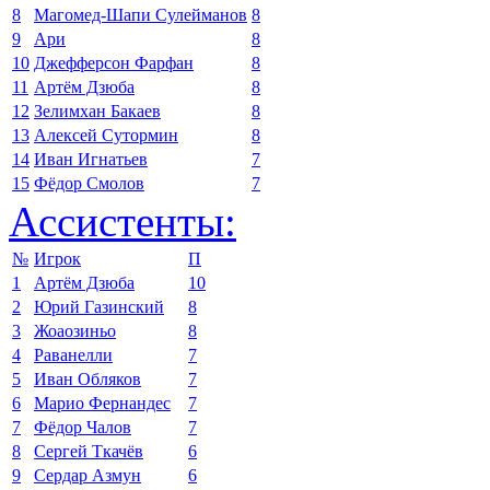
8
Магомед-Шапи Сулейманов
8
9
Ари
8
10
Джефферсон Фарфан
8
11
Артём Дзюба
8
12
Зелимхан Бакаев
8
13
Алексей Сутормин
8
14
Иван Игнатьев
7
15
Фёдор Смолов
7
Ассистенты:
№
Игрок
П
1
Артём Дзюба
10
2
Юрий Газинский
8
3
Жоаозиньо
8
4
Раванелли
7
5
Иван Обляков
7
6
Марио Фернандес
7
7
Фёдор Чалов
7
8
Сергей Ткачёв
6
9
Сердар Азмун
6