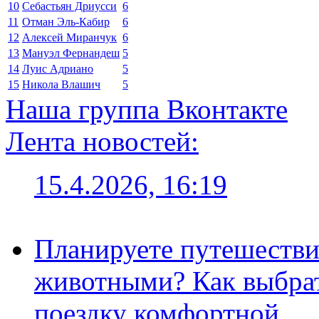
10
Себастьян Дриусси
6
11
Отман Эль-Кабир
6
12
Алексей Миранчук
6
13
Мануэл Фернандеш
5
14
Луис Адриано
5
15
Никола Влашич
5
Наша группа Вконтакте
Лента новостей:
15.4.2026, 16:19
Планируете путешестви
животными? Как выбрат
поездку комфортной