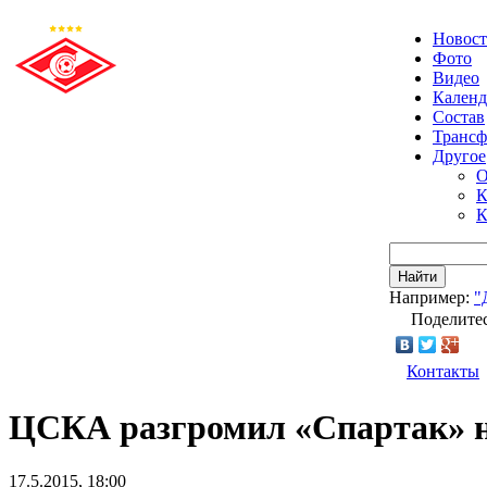
Новос
Фото
Видео
Календ
Состав
Транс
Другое
О
К
К
Найти
Например:
"
Поделитес
Контакты
ЦСКА разгромил «Спартак» 
17.5.2015, 18:00