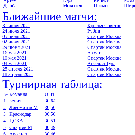
Артем
Юра
Квинси
Рома
Дзюба
Мовсисян
Промес
Шир
Ближайшие матчи:
31 июля 2021
Крылья Советов
24 июля 2021
Рубин
05 июля 2021
Спартак Москва
02 июля 2021
Спартак Москва
29 июня 2021
Спартак Москва
16 мая 2021
Ахмат
10 мая 2021
Спартак Москва
03 мая 2021
Арсенал Тула
25 апреля 2021
Спартак Москва
18 апреля 2021
Спартак Москва
Турнирная таблица:
№
Команда
О
И
1
Зенит
30
64
2
Локомотив М
30
56
3
Краснодар
30
56
4
ЦСКА
30
51
5
Спартак М
30
49
6
Арсенал
30
46