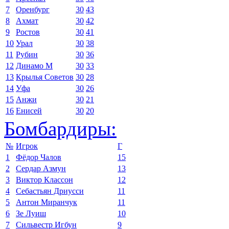
7
Оренбург
30
43
8
Ахмат
30
42
9
Ростов
30
41
10
Урал
30
38
11
Рубин
30
36
12
Динамо М
30
33
13
Крылья Советов
30
28
14
Уфа
30
26
15
Анжи
30
21
16
Енисей
30
20
Бомбардиры:
№
Игрок
Г
1
Фёдор Чалов
15
2
Сердар Азмун
13
3
Виктор Классон
12
4
Себастьян Дриусси
11
5
Антон Миранчук
11
6
Зе Луиш
10
7
Сильвестр Игбун
9