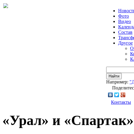
Новост
Фото
Видео
Календ
Состав
Трансф
Другое
О
К
К
Найти
Например:
"
Поделитес
Контакты
«Урал» и «Спартак