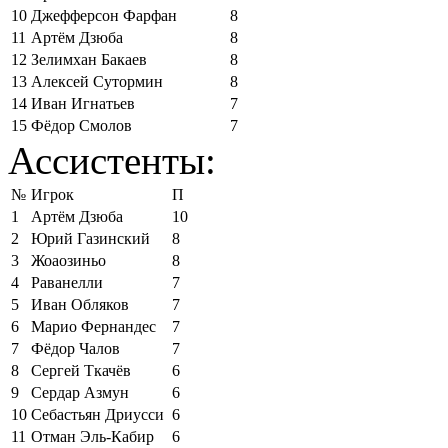
10
Джефферсон Фарфан
8
11
Артём Дзюба
8
12
Зелимхан Бакаев
8
13
Алексей Сутормин
8
14
Иван Игнатьев
7
15
Фёдор Смолов
7
Ассистенты:
№
Игрок
П
1
Артём Дзюба
10
2
Юрий Газинский
8
3
Жоаозиньо
8
4
Раванелли
7
5
Иван Обляков
7
6
Марио Фернандес
7
7
Фёдор Чалов
7
8
Сергей Ткачёв
6
9
Сердар Азмун
6
10
Себастьян Дриусси
6
11
Отман Эль-Кабир
6