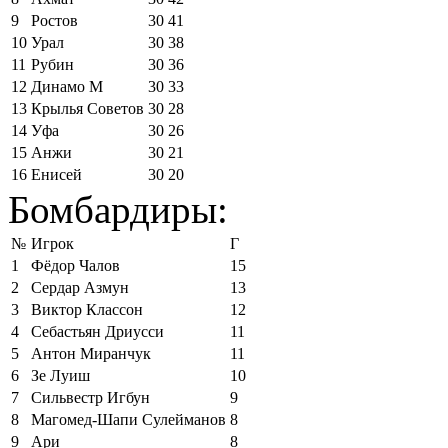
9
Ростов
30
41
10
Урал
30
38
11
Рубин
30
36
12
Динамо М
30
33
13
Крылья Советов
30
28
14
Уфа
30
26
15
Анжи
30
21
16
Енисей
30
20
Бомбардиры:
№
Игрок
Г
1
Фёдор Чалов
15
2
Сердар Азмун
13
3
Виктор Классон
12
4
Себастьян Дриусси
11
5
Антон Миранчук
11
6
Зе Луиш
10
7
Сильвестр Игбун
9
8
Магомед-Шапи Сулейманов
8
9
Ари
8