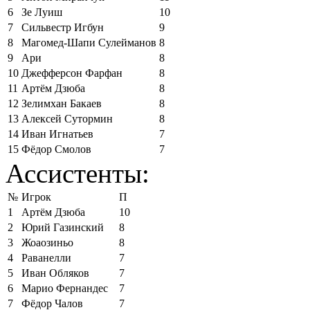
6
Зе Луиш
10
7
Сильвестр Игбун
9
8
Магомед-Шапи Сулейманов
8
9
Ари
8
10
Джефферсон Фарфан
8
11
Артём Дзюба
8
12
Зелимхан Бакаев
8
13
Алексей Сутормин
8
14
Иван Игнатьев
7
15
Фёдор Смолов
7
Ассистенты:
№
Игрок
П
1
Артём Дзюба
10
2
Юрий Газинский
8
3
Жоаозиньо
8
4
Раванелли
7
5
Иван Обляков
7
6
Марио Фернандес
7
7
Фёдор Чалов
7