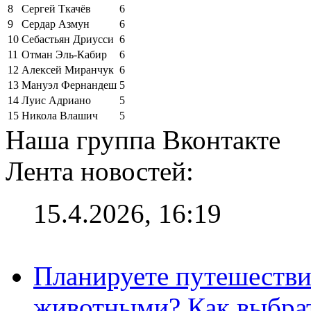
8
Сергей Ткачёв
6
9
Сердар Азмун
6
10
Себастьян Дриусси
6
11
Отман Эль-Кабир
6
12
Алексей Миранчук
6
13
Мануэл Фернандеш
5
14
Луис Адриано
5
15
Никола Влашич
5
Наша группа Вконтакте
Лента новостей:
15.4.2026, 16:19
Планируете путешестви
животными? Как выбрат