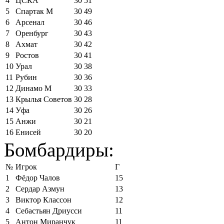
4
ЦСКА
30
51
5
Спартак М
30
49
6
Арсенал
30
46
7
Оренбург
30
43
8
Ахмат
30
42
9
Ростов
30
41
10
Урал
30
38
11
Рубин
30
36
12
Динамо М
30
33
13
Крылья Советов
30
28
14
Уфа
30
26
15
Анжи
30
21
16
Енисей
30
20
Бомбардиры:
№
Игрок
Г
1
Фёдор Чалов
15
2
Сердар Азмун
13
3
Виктор Классон
12
4
Себастьян Дриусси
11
5
Антон Миранчук
11