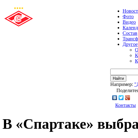
Новос
Фото
Видео
Календ
Состав
Транс
Другое
О
К
К
Найти
Например:
"
Поделитес
Контакты
В «Спартаке» выбра