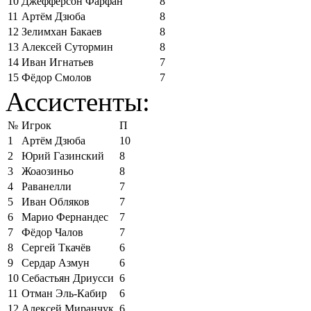
10
Джефферсон Фарфан
8
11
Артём Дзюба
8
12
Зелимхан Бакаев
8
13
Алексей Сутормин
8
14
Иван Игнатьев
7
15
Фёдор Смолов
7
Ассистенты:
№
Игрок
П
1
Артём Дзюба
10
2
Юрий Газинский
8
3
Жоаозиньо
8
4
Раванелли
7
5
Иван Обляков
7
6
Марио Фернандес
7
7
Фёдор Чалов
7
8
Сергей Ткачёв
6
9
Сердар Азмун
6
10
Себастьян Дриусси
6
11
Отман Эль-Кабир
6
12
Алексей Миранчук
6