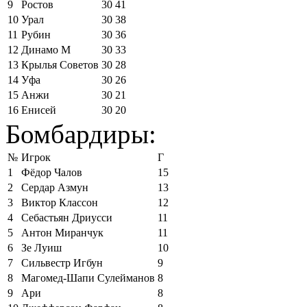
9
Ростов
30
41
10
Урал
30
38
11
Рубин
30
36
12
Динамо М
30
33
13
Крылья Советов
30
28
14
Уфа
30
26
15
Анжи
30
21
16
Енисей
30
20
Бомбардиры:
№
Игрок
Г
1
Фёдор Чалов
15
2
Сердар Азмун
13
3
Виктор Классон
12
4
Себастьян Дриусси
11
5
Антон Миранчук
11
6
Зе Луиш
10
7
Сильвестр Игбун
9
8
Магомед-Шапи Сулейманов
8
9
Ари
8