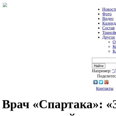
Новост
Фото
Видео
Календ
Состав
Трансф
Другое
О
К
К
Найти
Например:
"
Поделитес
Контакты
Врач «Спартака»: «