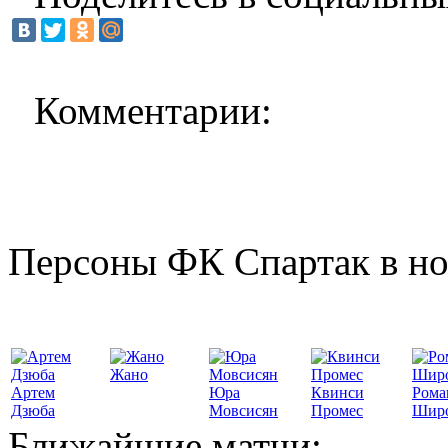
Комментарии:
Персоны ФК Спартак в но
Жано
Артем
Юра
Квинси
Рома
Дзюба
Мовсисян
Промес
Шир
Ближайшие матчи: