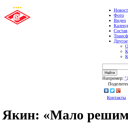
Новос
Фото
Видео
Календ
Состав
Транс
Другое
О
К
К
Найти
Например:
"
Поделитес
Контакты
Якин: «Мало решимо