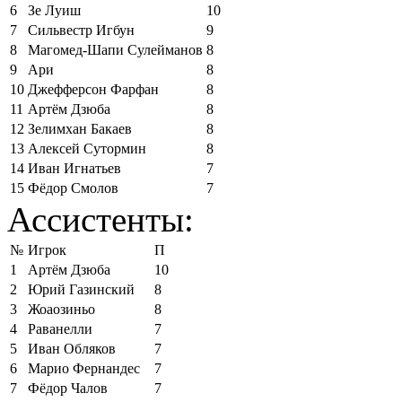
6
Зе Луиш
10
7
Сильвестр Игбун
9
8
Магомед-Шапи Сулейманов
8
9
Ари
8
10
Джефферсон Фарфан
8
11
Артём Дзюба
8
12
Зелимхан Бакаев
8
13
Алексей Сутормин
8
14
Иван Игнатьев
7
15
Фёдор Смолов
7
Ассистенты:
№
Игрок
П
1
Артём Дзюба
10
2
Юрий Газинский
8
3
Жоаозиньо
8
4
Раванелли
7
5
Иван Обляков
7
6
Марио Фернандес
7
7
Фёдор Чалов
7