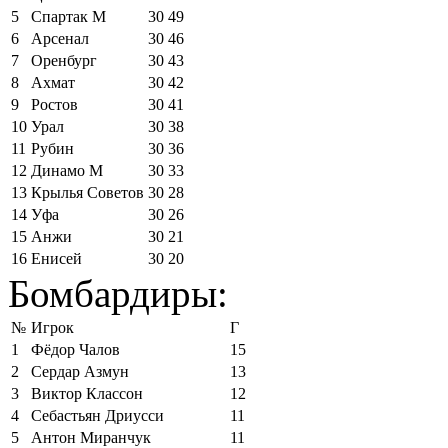
5
Спартак М
30
49
6
Арсенал
30
46
7
Оренбург
30
43
8
Ахмат
30
42
9
Ростов
30
41
10
Урал
30
38
11
Рубин
30
36
12
Динамо М
30
33
13
Крылья Советов
30
28
14
Уфа
30
26
15
Анжи
30
21
16
Енисей
30
20
Бомбардиры:
№
Игрок
Г
1
Фёдор Чалов
15
2
Сердар Азмун
13
3
Виктор Классон
12
4
Себастьян Дриусси
11
5
Антон Миранчук
11