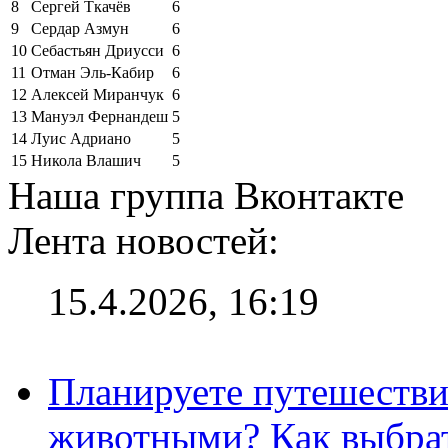
8
Сергей Ткачёв
6
9
Сердар Азмун
6
10
Себастьян Дриусси
6
11
Отман Эль-Кабир
6
12
Алексей Миранчук
6
13
Мануэл Фернандеш
5
14
Луис Адриано
5
15
Никола Влашич
5
Наша группа Вконтакте
Лента новостей:
15.4.2026, 16:19
Планируете путешестви
животными? Как выбрат