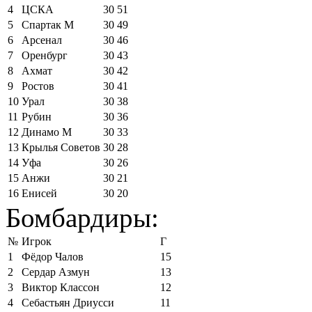
4
ЦСКА
30
51
5
Спартак М
30
49
6
Арсенал
30
46
7
Оренбург
30
43
8
Ахмат
30
42
9
Ростов
30
41
10
Урал
30
38
11
Рубин
30
36
12
Динамо М
30
33
13
Крылья Советов
30
28
14
Уфа
30
26
15
Анжи
30
21
16
Енисей
30
20
Бомбардиры:
№
Игрок
Г
1
Фёдор Чалов
15
2
Сердар Азмун
13
3
Виктор Классон
12
4
Себастьян Дриусси
11