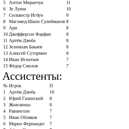
5
Антон Миранчук
11
6
Зе Луиш
10
7
Сильвестр Игбун
9
8
Магомед-Шапи Сулейманов
8
9
Ари
8
10
Джефферсон Фарфан
8
11
Артём Дзюба
8
12
Зелимхан Бакаев
8
13
Алексей Сутормин
8
14
Иван Игнатьев
7
15
Фёдор Смолов
7
Ассистенты:
№
Игрок
П
1
Артём Дзюба
10
2
Юрий Газинский
8
3
Жоаозиньо
8
4
Раванелли
7
5
Иван Обляков
7
6
Марио Фернандес
7