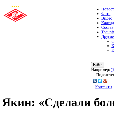
Новос
Фото
Видео
Календ
Состав
Транс
Другое
О
К
К
Найти
Например:
"
Поделитес
Контакты
Якин: «Сделали бо