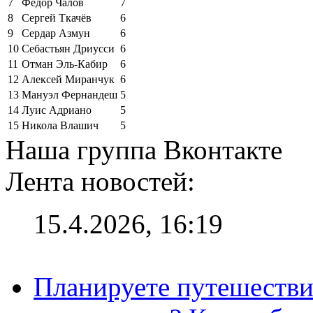
7
Фёдор Чалов
7
8
Сергей Ткачёв
6
9
Сердар Азмун
6
10
Себастьян Дриусси
6
11
Отман Эль-Кабир
6
12
Алексей Миранчук
6
13
Мануэл Фернандеш
5
14
Луис Адриано
5
15
Никола Влашич
5
Наша группа Вконтакте
Лента новостей:
15.4.2026, 16:19
Планируете путешестви