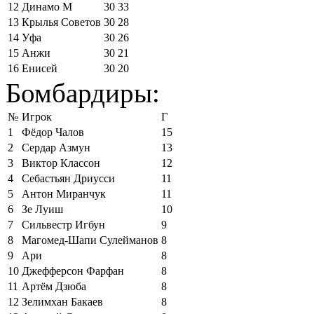
12
Динамо М
30
33
13
Крылья Советов
30
28
14
Уфа
30
26
15
Анжи
30
21
16
Енисей
30
20
Бомбардиры:
№
Игрок
Г
1
Фёдор Чалов
15
2
Сердар Азмун
13
3
Виктор Классон
12
4
Себастьян Дриусси
11
5
Антон Миранчук
11
6
Зе Луиш
10
7
Сильвестр Игбун
9
8
Магомед-Шапи Сулейманов
8
9
Ари
8
10
Джефферсон Фарфан
8
11
Артём Дзюба
8
12
Зелимхан Бакаев
8