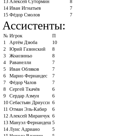
13
Алексей Сутормин
8
14
Иван Игнатьев
7
15
Фёдор Смолов
7
Ассистенты:
№
Игрок
П
1
Артём Дзюба
10
2
Юрий Газинский
8
3
Жоаозиньо
8
4
Раванелли
7
5
Иван Обляков
7
6
Марио Фернандес
7
7
Фёдор Чалов
7
8
Сергей Ткачёв
6
9
Сердар Азмун
6
10
Себастьян Дриусси
6
11
Отман Эль-Кабир
6
12
Алексей Миранчук
6
13
Мануэл Фернандеш
5
14
Луис Адриано
5
15
Никола Влашич
5