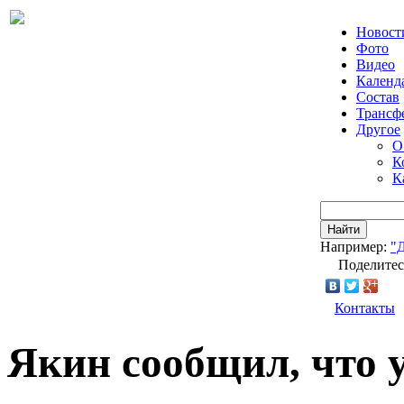
Новост
Фото
Видео
Календ
Состав
Трансф
Другое
О
К
К
Найти
Например:
"
Поделитес
Контакты
Якин сообщил, что 