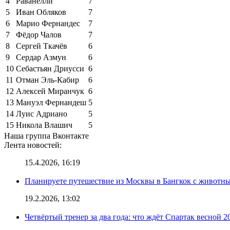
4
Раванелли
7
5
Иван Обляков
7
6
Марио Фернандес
7
7
Фёдор Чалов
7
8
Сергей Ткачёв
6
9
Сердар Азмун
6
10
Себастьян Дриусси
6
11
Отман Эль-Кабир
6
12
Алексей Миранчук
6
13
Мануэл Фернандеш
5
14
Луис Адриано
5
15
Никола Влашич
5
Наша группа Вконтакте
Лента новостей:
15.4.2026, 16:19
Планируете путешествие из Москвы в Бангкок с животны
19.2.2026, 13:02
Четвёртый тренер за два года: что ждёт Спартак весной 2