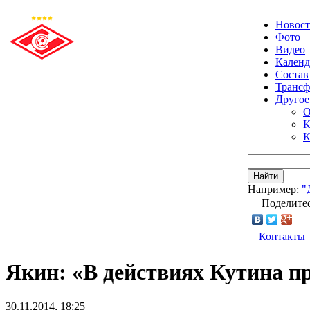
Новос
Фото
Видео
Календ
Состав
Транс
Другое
О
К
К
Найти
Например:
"
Поделитес
Контакты
Якин: «В действиях Кутина п
30.11.2014, 18:25