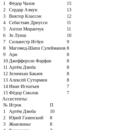
1
Фёдор Чалов
15
2
Сердар Азмун
13
3
Виктор Классон
12
4
Себастьян Дриусси
11
5
Антон Миранчук
11
6
Зе Луиш
10
7
Сильвестр Игбун
9
8
Магомед-Шапи Сулейманов
8
9
Ари
8
10
Джефферсон Фарфан
8
11
Артём Дзюба
8
12
Зелимхан Бакаев
8
13
Алексей Сутормин
8
14
Иван Игнатьев
7
15
Фёдор Смолов
7
Ассистенты:
№
Игрок
П
1
Артём Дзюба
10
2
Юрий Газинский
8
3
Жоаозиньо
8