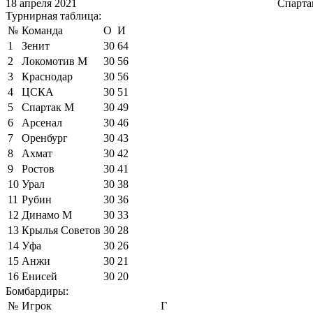
18 апреля 2021
Спарта
Турнирная таблица:
№
Команда
О
И
1
Зенит
30
64
2
Локомотив М
30
56
3
Краснодар
30
56
4
ЦСКА
30
51
5
Спартак М
30
49
6
Арсенал
30
46
7
Оренбург
30
43
8
Ахмат
30
42
9
Ростов
30
41
10
Урал
30
38
11
Рубин
30
36
12
Динамо М
30
33
13
Крылья Советов
30
28
14
Уфа
30
26
15
Анжи
30
21
16
Енисей
30
20
Бомбардиры:
№
Игрок
Г