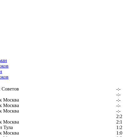
н
оков
 Советов
-:-
-:-
к Москва
-:-
к Москва
-:-
к Москва
-:-
2:2
к Москва
2:1
л Тула
1:2
к Москва
1:0