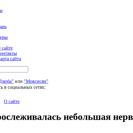
ти
арь
феры
 сайте
онтакты
арта сайта
Дзюба"
или
"Мовсисян"
ь в социальных сетях:
О сайте
рослеживалась небольшая нерв