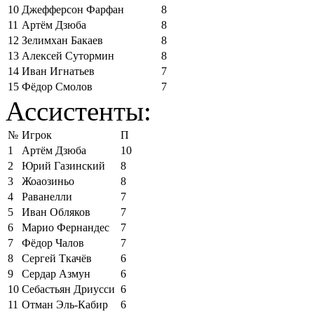
10
Джефферсон Фарфан
8
11
Артём Дзюба
8
12
Зелимхан Бакаев
8
13
Алексей Сутормин
8
14
Иван Игнатьев
7
15
Фёдор Смолов
7
Ассистенты:
№
Игрок
П
1
Артём Дзюба
10
2
Юрий Газинский
8
3
Жоаозиньо
8
4
Раванелли
7
5
Иван Обляков
7
6
Марио Фернандес
7
7
Фёдор Чалов
7
8
Сергей Ткачёв
6
9
Сердар Азмун
6
10
Себастьян Дриусси
6
11
Отман Эль-Кабир
6