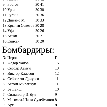
9
Ростов
30
41
10
Урал
30
38
11
Рубин
30
36
12
Динамо М
30
33
13
Крылья Советов
30
28
14
Уфа
30
26
15
Анжи
30
21
16
Енисей
30
20
Бомбардиры:
№
Игрок
Г
1
Фёдор Чалов
15
2
Сердар Азмун
13
3
Виктор Классон
12
4
Себастьян Дриусси
11
5
Антон Миранчук
11
6
Зе Луиш
10
7
Сильвестр Игбун
9
8
Магомед-Шапи Сулейманов
8
9
Ари
8