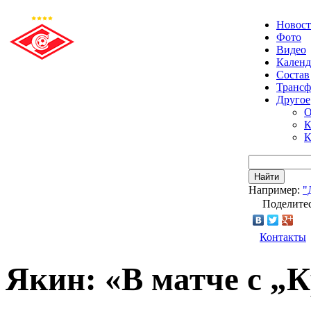
Новос
Фото
Видео
Календ
Состав
Транс
Другое
О
К
К
Найти
Например:
"
Поделитес
Контакты
Якин: «В матче с „