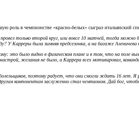
ую роль в чемпионстве «красно-белых» сыграл итальянский сп
овел только второй круг, или вовсе 10 матчей, тогда можно бы
ду? У Карреры была зимняя предсезонка, а на багаже Аленичева 
гому: это было видно в физическом плане и в том, что на поле 
астрой, желания не было, а Каррера всех мотивировал, команда
болельщиков, поэтому радует, что они смогли ждать 16 лет. Я р
и другим компонентам заслуженно стал чемпионом. Дай бог, что