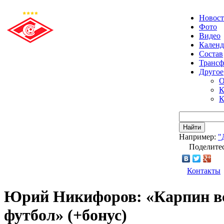
Новос
Фото
Видео
Календ
Состав
Транс
Другое
О
К
К
Найти
Например:
"
Поделитес
Контакты
Юрий Никифоров: «Карпин все
футбол» (+бонус)