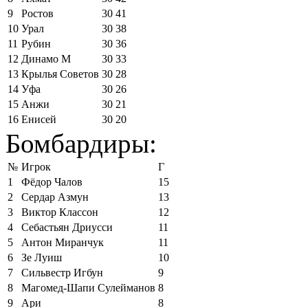
9
Ростов
30
41
10
Урал
30
38
11
Рубин
30
36
12
Динамо М
30
33
13
Крылья Советов
30
28
14
Уфа
30
26
15
Анжи
30
21
16
Енисей
30
20
Бомбардиры:
№
Игрок
Г
1
Фёдор Чалов
15
2
Сердар Азмун
13
3
Виктор Классон
12
4
Себастьян Дриусси
11
5
Антон Миранчук
11
6
Зе Луиш
10
7
Сильвестр Игбун
9
8
Магомед-Шапи Сулейманов
8
9
Ари
8