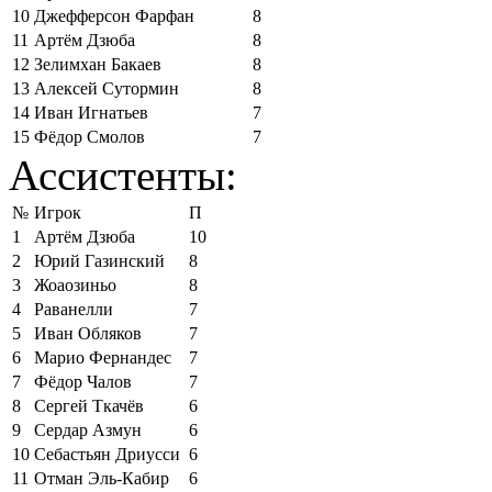
10
Джефферсон Фарфан
8
11
Артём Дзюба
8
12
Зелимхан Бакаев
8
13
Алексей Сутормин
8
14
Иван Игнатьев
7
15
Фёдор Смолов
7
Ассистенты:
№
Игрок
П
1
Артём Дзюба
10
2
Юрий Газинский
8
3
Жоаозиньо
8
4
Раванелли
7
5
Иван Обляков
7
6
Марио Фернандес
7
7
Фёдор Чалов
7
8
Сергей Ткачёв
6
9
Сердар Азмун
6
10
Себастьян Дриусси
6
11
Отман Эль-Кабир
6